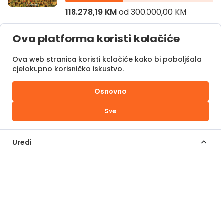
118.278,19 KM
od
300.000,00 KM
Pomoć oboljelima
Ova platforma koristi kolačiće
Ova web stranica koristi kolačiće kako bi poboljšala
Sve kampanje
cjelokupno korisničko iskustvo.
Osnovno
Online platforma za donacije
Sve
Maksimalno pojednostavljene online donacije,
Uredi
dijeljenje kampanja putem digitalnih kanala, kao i
visok nivo sigurnosti, samo su neki od aspekta naše
platforme.
Regionalni Lider
Pomozi.ba je svojim regionalnim