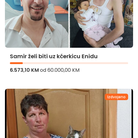
Samir želi biti uz kćerkicu Enidu
6.573,10 KM
od
60.000,00 KM
Samir želi biti uz kćerkicu Enidu
Izdvojeno