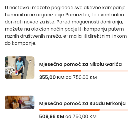
U nastavku možete pogledati sve aktivne kampanje
humanitarne organizacije Pomozi.ba, te eventualno
donirati novac za iste. Pored mogućnosti doniranja,
možete na olakšan način podjeliti kampanju putem
raznih društvenih mreža, e-maila, ili direktnim linkom
do kampanje.
Mjesečna pomoć za Nikolu Garića
355,00 KM
od
750,00 KM
Mjesečna pomoć za Nikolu Garića
Mjesečna pomoć za Suadu Mrkonja
509,96 KM
od
750,00 KM
Mjesečna pomoć za Suadu Mrkonja