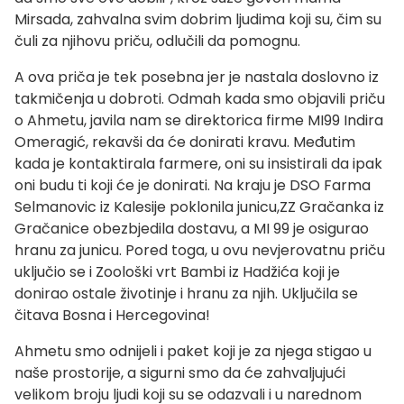
Mirsada, zahvalna svim dobrim ljudima koji su, čim su
čuli za njihovu priču, odlučili da pomognu.
A ova priča je tek posebna jer je nastala doslovno iz
takmičenja u dobroti. Odmah kada smo objavili priču
o Ahmetu, javila nam se direktorica firme MI99 Indira
Omeragić, rekavši da će donirati kravu. Međutim
kada je kontaktirala farmere, oni su insistirali da ipak
oni budu ti koji će je donirati. Na kraju je DSO Farma
Selmanovic iz Kalesije poklonila junicu,ZZ Gračanka iz
Gračanice obezbjedila dostavu, a MI 99 je osigurao
hranu za junicu. Pored toga, u ovu nevjerovatnu priču
uključio se i Zoološki vrt Bambi iz Hadžića koji je
donirao ostale životinje i hranu za njih. Uključila se
čitava Bosna i Hercegovina!
Ahmetu smo odnijeli i paket koji je za njega stigao u
naše prostorije, a sigurni smo da će zahvaljujući
velikom broju ljudi koji su se odazvali i u narednom