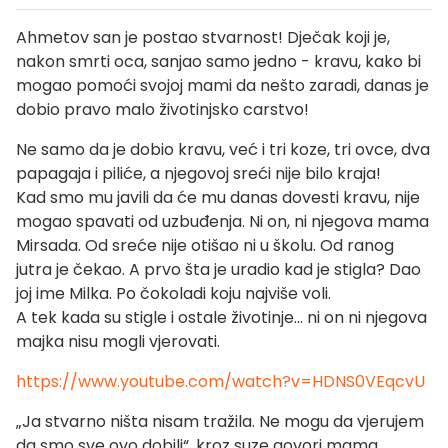
Ahmetov san je postao stvarnost! Dječak koji je,
nakon smrti oca, sanjao samo jedno - kravu, kako bi
mogao pomoći svojoj mami da nešto zaradi, danas je
dobio pravo malo životinjsko carstvo!
Ne samo da je dobio kravu, već i tri koze, tri ovce, dva
papagaja i piliće, a njegovoj sreći nije bilo kraja!
Kad smo mu javili da će mu danas dovesti kravu, nije
mogao spavati od uzbuđenja. Ni on, ni njegova mama
Mirsada. Od sreće nije otišao ni u školu. Od ranog
jutra je čekao. A prvo šta je uradio kad je stigla? Dao
joj ime Milka. Po čokoladi koju najviše voli.
A tek kada su stigle i ostale životinje… ni on ni njegova
majka nisu mogli vjerovati.
https://www.youtube.com/watch?v=HDNS0VEqcvU
„Ja stvarno ništa nisam tražila. Ne mogu da vjerujem
da smo sve ovo dobili“, kroz suze govori mama