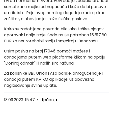
i vrati normalnom životu. Povrede je zadobio braneći
samohranu majku od napadača i kaže da bi ponovo
uradio isto. Prije ovog nemilog događaja radio je kao
zaštitar, a obavljao je i teže fizičke poslove.
Kako su zadobijene povrede bile jako teške, njegov
oporavak i dalje traje. Sada mu je potrebno 15,517.80
EUR za neurorehabilitaciju i smještaj u Beogradu.
Osim poziva na broj 17046 pomoći možete i
donacijama putem web platforme klikom na opciju
"Doniraj odmah" ili naših žiro računa.
Za korisnike BBI, Union i Asa banke, omogućena je i
donacija putem KVIKO aplikacije, uz obavezno
naglašavanje svrhe uplate.
13.09.2023. 15:47
•
Liječenja