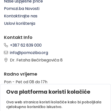
Naše uspješne priče
Pomozi.ba Novosti
Kontaktirajte nas
Uslovi korištenja
Kontakt Info
+387 62 839 000
info@pomoziba.org
Dr. Fetaha Bećirbegovića 8
Radno vrijeme
Pon - Pet od 08 do 17h
Sub od 10 do 17h
Ova platforma koristi kolačiće
Nedjelja - neradni dan
Ova web stranica koristi kolačiće kako bi poboljšala
cjelokupno korisničko iskustvo.
Donacije putem