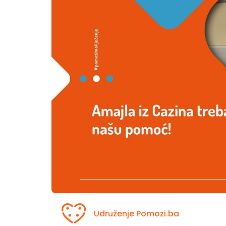
Udruženje Pomozi.ba