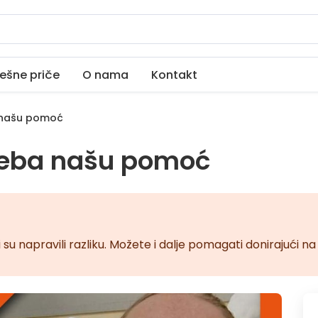
ešne priče
O nama
Kontakt
a našu pomoć
treba našu pomoć
 su napravili razliku. Možete i dalje pomagati donirajući 