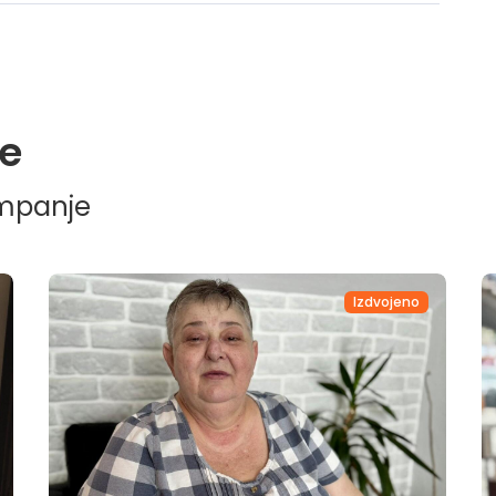
e
ampanje
jeno
Izdvojeno