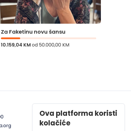
Za Bademinu operaciju
Z
5.740,10 KM
od
45.000,00 KM
8.
Radno vrijeme
Ova platforma koristi
00
Pon - Pet od 08 do 17h
kolačiće
a.org
Sub od 10 do 17h