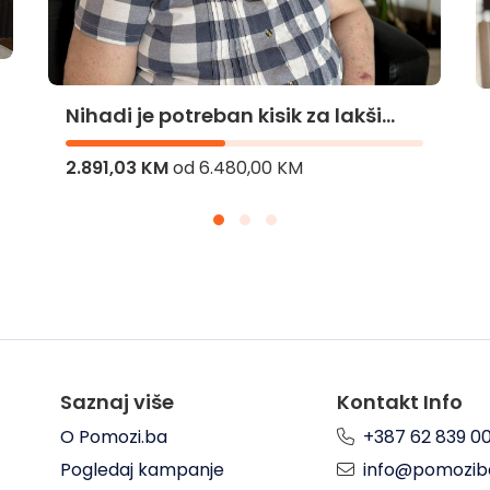
Za Faketinu novu šansu
10.159,04 KM
od
50.000,00 KM
Saznaj više
Kontakt Info
O Pomozi.ba
+387 62 839 0
Pogledaj kampanje
info@pomozib