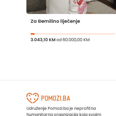
Nihadi je potreban kisik za lakši
život
2.891,03 KM
od
6.480,00 KM
Udruženje Pomozi.ba je neprofitna
humanitarna organizacija koja svojim