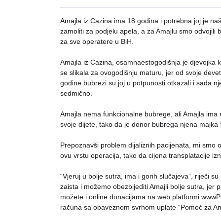
Amajla iz Cazina ima 18 godina i potrebna joj je n
zamoliti za podjelu apela, a za Amajlu smo odvojili 
za sve operatere u BiH. 
Amajla iz Cazina, osamnaestogodišnja je djevojka ko
se slikala za ovogodišnju maturu, jer od svoje dev
godine bubrezi su joj u potpunosti otkazali i sada nje
sedmično.
Amajla nema funkcionalne bubrege, ali Amajla ima m
svoje dijete, tako da je donor bubrega njena majka 
Prepoznavši problem dijaliznih pacijenata, mi smo od
ovu vrstu operacija, tako da cijena transplatacije i
“Vjeruj u bolje sutra, ima i gorih slučajeva”, riječi
zaista i možemo obezbijediti Amajli bolje sutra, jer
možete i online donacijama na web platformi www
računa sa obaveznom svrhom uplate “Pomoć za Am