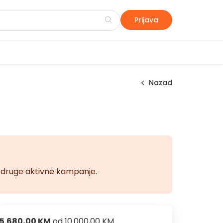
Prijava
Nazad
na druge aktivne kampanje.
5.680,00 KM
od
10.000,00 KM