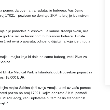
aša pomoć da ode na transplataciju bubrega. Vas ćemo 
broj 17021 - pozivom se doniraju 2KM, a broj je jedinstven 
ja nije pohađala ni osnovnu, a kamoli srednju školu, nije 
ete godine živi sa hroničnom bubrežnom bolešću. Prošle 
n život ovisi o aparatu, odnosno dijalizi na koju ide tri puta 
ajku, majku koja bi dala ne samo bubreg, već i život za 
Sabina. 
 klinike Medical Park iz Istanbula dobili poseban popust za 
znosi 15.000 EUR. 
 su kojim majka Sabina tješi svoju Amajlu, a mi uz vašu pomoć 
 pored poziva na broj 17021, kojim donirate 2 KM, pomoći 
POMOZIBAorg, kao i uplatama putem naših standardnih 
ajlu”.