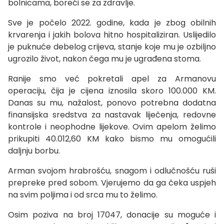
bolnicama, boreći se za zdravlje.
Sve je počelo 2022. godine, kada je zbog obilnih
krvarenja i jakih bolova hitno hospitaliziran. Uslijedilo
je puknuće debelog crijeva, stanje koje mu je ozbiljno
ugrozilo život, nakon čega mu je ugrađena stoma.
Ranije smo već pokretali apel za Armanovu
operaciju, čija je cijena iznosila skoro 100.000 KM.
Danas su mu, nažalost, ponovo potrebna dodatna
finansijska sredstva za nastavak liječenja, redovne
kontrole i neophodne lijekove. Ovim apelom želimo
prikupiti 40.012,60 KM kako bismo mu omogućili
daljnju borbu.
Arman svojom hrabrošću, snagom i odlučnošću ruši
prepreke pred sobom. Vjerujemo da ga čeka uspjeh
na svim poljima i od srca mu to želimo.
Osim poziva na broj 17047, donacije su moguće i