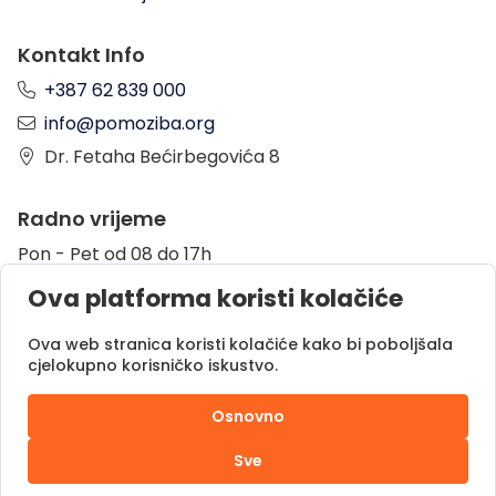
Kontakt Info
+387 62 839 000
info@pomoziba.org
Dr. Fetaha Bećirbegovića 8
Radno vrijeme
Pon - Pet od 08 do 17h
Sub od 10 do 17h
Ova platforma koristi kolačiće
Nedjelja - neradni dan
Ova web stranica koristi kolačiće kako bi poboljšala
cjelokupno korisničko iskustvo.
Donacije putem
Osnovno
Sve