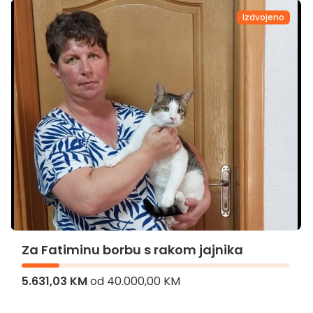
Izdvojeno
Z
Za Fatiminu borbu s rakom jajnika
5.631,03 KM
od
40.000,00 KM
5