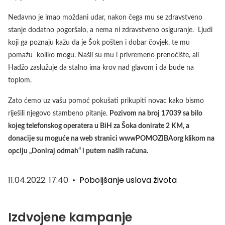
Nedavno je imao moždani udar, nakon čega mu se zdravstveno
stanje dodatno pogoršalo, a nema ni zdravstveno osiguranje. Ljudi
koji ga poznaju kažu da je Šok pošten i dobar čovjek, te mu
pomažu koliko mogu. Našli su mu i privremeno prenoćište, ali
Hadžo zaslužuje da stalno ima krov nad glavom i da bude na
toplom.
Zato ćemo uz vašu pomoć pokušati prikupiti novac kako bismo
riješili njegovo stambeno pitanje.
Pozivom na broj 17039 sa bilo
kojeg telefonskog operatera u BiH za Šoka donirate 2 KM, a
donacije su moguće na web stranici wwwPOMOZIBAorg klikom na
opciju „Doniraj odmah“ i putem naših računa.
11.04.2022. 17:40
•
Poboljšanje uslova života
Izdvojene kampanje