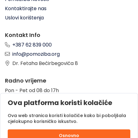
Kontaktirajte nas
Uslovi korištenja
Kontakt Info
+387 62 839 000
info@pomoziba.org
Dr. Fetaha Bećirbegovića 8
Radno vrijeme
Pon - Pet od 08 do 17h
Sub od 10 do 17h
Ova platforma koristi kolačiće
Nedjelja - neradni dan
Ova web stranica koristi kolačiće kako bi poboljšala
cjelokupno korisničko iskustvo.
Donacije putem
Osnovno