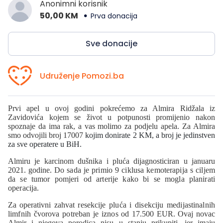
Anonimni korisnik
50,00 KM
Prva donacija
Sve donacije
Udruženje Pomozi.ba
Prvi apel u ovoj godini pokrećemo za Almira Ridžala iz
Zavidovića kojem se život u potpunosti promijenio nakon
spoznaje da ima rak, a vas molimo za podjelu apela. Za Almira
smo odvojili broj 17007
kojim donirate 2 KM, a broj je jedinstven
za sve operatere u BiH.
Almiru je karcinom dušnika i pluća dijagnosticiran u januaru
2021. godine.
Do sada je primio 9 ciklusa kemoterapija s ciljem
da se tumor pomjeri od arterije kako bi se mogla planirati
operacija.
Za operativni zahvat
resekcije pluća i disekciju medijastinalnih
limfnih čvorova potreban je iznos od
17.500 EUR. Ovaj novac
Almir i njegova porodica nisu u stanju prikupiti, jer imaju