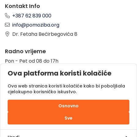
Kontakt Info
+387 62 839 000
info@pomoziba.org
Dr. Fetaha Bećirbegovića 8
Radno vrijeme
Pon - Pet od 08 do 17h
Sub od 10 do 17h
Ova platforma koristi kolačiće
Nedjelja - neradni dan
Ova web stranica koristi kolačiće kako bi poboljšala
cjelokupno korisničko iskustvo.
Donacije putem
Osnovno
Sve
Pomozi.ba © 2025.
Sva prava zadržana |