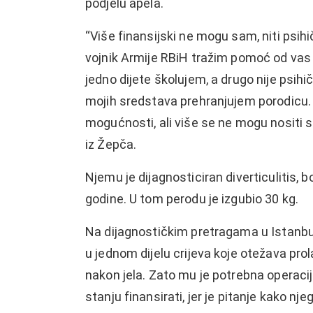
podjelu apela.
“Više finansijski ne mogu sam, niti psih
vojnik Armije RBiH tražim pomoć od vas 
jedno dijete školujem, a drugo nije psih
mojih sredstava prehranjujem porodicu. Ro
mogućnosti, ali više se ne mogu nosit
iz Žepča.
Njemu je
dijagnosticiran diverticulitis, 
godine. U tom perodu je izgubio 30 kg.
Na dijagnostičkim pretragama u Istanbul
u jednom dijelu crijeva koje otežava prol
nakon jela. Zato mu je potrebna operacija
stanju finansirati, jer je pitanje kako n