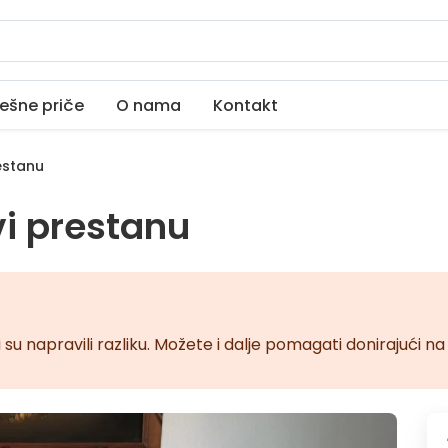
ešne priče
O nama
Kontakt
estanu
i prestanu
 su napravili razliku. Možete i dalje pomagati donirajući 