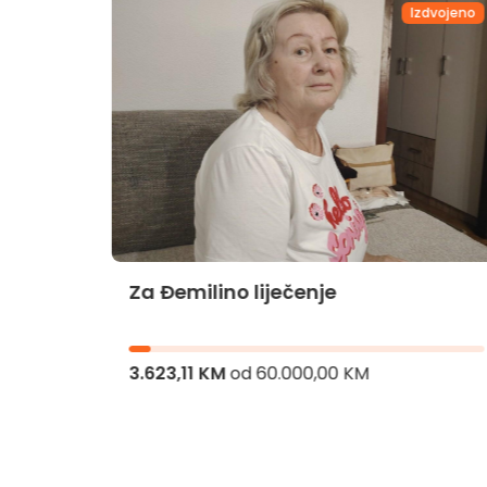
dvojeno
Izdvojeno
Za Đemilino liječenje
jnika
3.623,11 KM
od
60.000,00 KM