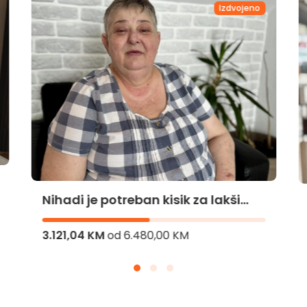
Izdvojeno
Nihadi je potreban kisik za lakši
život
3.121,04 KM
od
6.480,00 KM