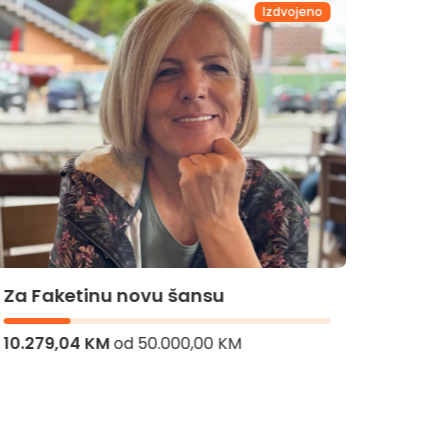
Izdvojeno
Za Ba
Za Faketinu novu šansu
10.279,04 KM
od
50.000,00 KM
5.770,