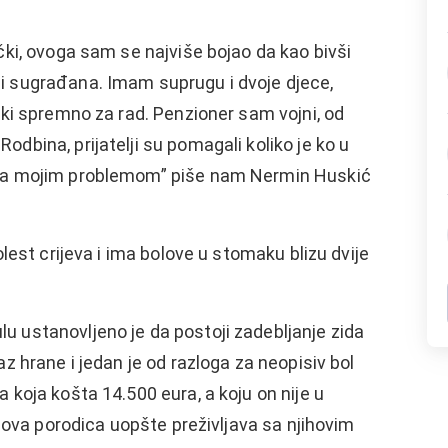
ički, ovoga sam se najviše bojao da kao bivši
i sugrađana. Imam suprugu i dvoje djece,
ički spremno za rad. Penzioner sam vojni, od
dbina, prijatelji su pomagali koliko je ko u
i sa mojim problemom” piše nam Nermin Huskić
bolest crijeva i ima bolove u stomaku blizu dvije
u ustanovljeno je da postoji zadebljanje zida
az hrane i jedan je od razloga za neopisiv bol
 koja košta 14.500 eura, a koju on nije u
jegova porodica uopšte preživljava sa njihovim