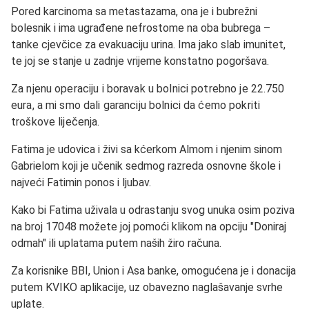
Pored karcinoma sa metastazama, ona je i bubrežni
bolesnik i ima ugrađene nefrostome na oba bubrega –
tanke cjevčice za evakuaciju urina. Ima jako slab imunitet,
te joj se stanje u zadnje vrijeme konstatno pogoršava.
Za njenu operaciju i boravak u bolnici potrebno je 22.750
eura, a mi smo dali garanciju bolnici da ćemo pokriti
troškove liječenja.
Fatima je udovica i živi sa kćerkom Almom i njenim sinom
Gabrielom koji je učenik sedmog razreda osnovne škole i
najveći Fatimin ponos i ljubav.
Kako bi Fatima uživala u odrastanju svog unuka osim poziva
na broj 17048 možete joj pomoći klikom na opciju "Doniraj
odmah" ili uplatama putem naših žiro računa.
Za korisnike BBI, Union i Asa banke, omogućena je i donacija
putem KVIKO aplikacije, uz obavezno naglašavanje svrhe
uplate.