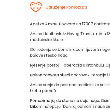
Udruženje Pomozi.ba
Apel za Aminu. Pozivom na 17007 donirate
Amina Habibović iz Novog Travnika ima 18
medicinske škole.
Od rođenja se bori s kraćom lijevom nogo
bolove i teško hoda.
Rješenje postoji – operacija u Istanbulu. C
Nakon zahvata slijedi oporavak, terapije i
Amina sanja da postane medicinska sestr
treba pomoć.
Pomozimo joj da stane na obje noge. Osim
klikom na opciju "Doniraj odmah" i naših ž