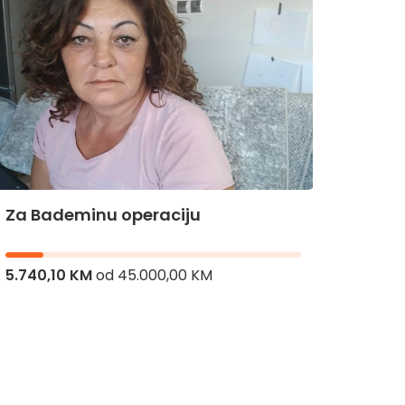
Za Bademinu operaciju
Za Hi
5.740,10 KM
od
45.000,00 KM
8.106,