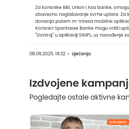
Za korisnike BBI, Union i Asa banke, omogu
obavezno naglašavanje svrhe uplate. Za 
donacija putem m-Intesa mobilne aplikacije
Korisnici Sparkasse Banke mogu vršiti upl
"Doniraj" u aplikaciji SIMPL, uz navođenje s
08.09.2025. 19:32
•
Liječenja
Izdvojene kampanj
Pogledajte ostale aktivne k
dvojeno
Izdvojeno