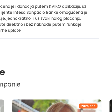
ćena je i donacija putem KVIKO aplikacije, uz
klijente Intesa Sanpaolo Banke omogućena je
, jednokratno ili uz svaki nalog plaćanja.
ate direktno i bez naknade putem funkcije
vrhe uplate.
e
ampanje
Izdvojeno