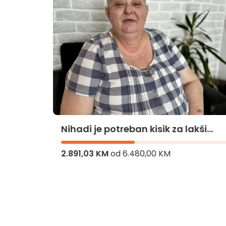
Nihadi je potreban kisik za lakši
život
2.891,03 KM
od
6.480,00 KM