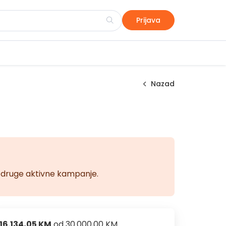
Prijava
Nazad
na druge aktivne kampanje.
16.134,05 KM
od
30.000,00 KM