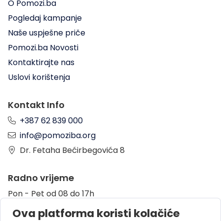
O Pomozi.ba
Pogledaj kampanje
Naše uspješne priče
Pomozi.ba Novosti
Kontaktirajte nas
Uslovi korištenja
Kontakt Info
+387 62 839 000
info@pomoziba.org
Dr. Fetaha Bećirbegovića 8
Radno vrijeme
Pon - Pet od 08 do 17h
Sub od 10 do 17h
Ova platforma koristi kolačiće