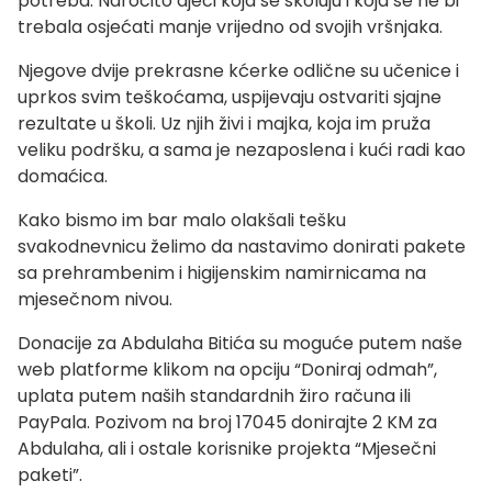
potreba. Naročito djeci koja se školuju i koja se ne bi
trebala osjećati manje vrijedno od svojih vršnjaka.
Njegove dvije prekrasne kćerke odlične su učenice i
uprkos svim teškoćama, uspijevaju ostvariti sjajne
rezultate u školi. Uz njih živi i majka, koja im pruža
veliku podršku, a sama je nezaposlena i kući radi kao
domaćica.
Kako bismo im bar malo olakšali tešku
svakodnev
nicu želimo da nastavimo donirati pakete
sa prehrambenim i higijenskim namirnicama na
mjesečnom nivou.
Donacije za Abdulaha Bitića su moguće putem naše
web platforme klikom na opciju “Doniraj odmah”,
uplata putem naših standardnih žiro računa ili
PayPala. Pozivom na broj 17045 donirajte 2 KM za
Abdulaha, ali i ostale korisnike projekta “Mjesečni
paketi”.