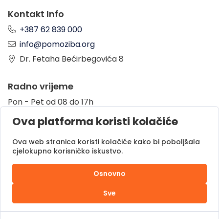
Kontakt Info
+387 62 839 000
info@pomoziba.org
Dr. Fetaha Bećirbegovića 8
Radno vrijeme
Pon - Pet od 08 do 17h
Sub od 10 do 17h
Ova platforma koristi kolačiće
Nedjelja - neradni dan
Ova web stranica koristi kolačiće kako bi poboljšala
cjelokupno korisničko iskustvo.
Donacije putem
Osnovno
Sve
Pomozi.ba © 2025.
Sva prava zadržana |