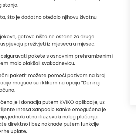
 stanja.
ata, što je dodatno otežalo njihovu životnu
ijekove, gotovo ništa ne ostane za druge
uspijevaju preživjeti iz mjeseca u mjesec.
mo osiguravati pakete s osnovnim prehrambenim i
rem malo olakšali svakodnevicu.
sečni paketi” možete pomoći pozivom na broj
cije moguće su i klikom na opciju “Doniraj
računa.
ćena je i donacija putem KVIKO aplikacije, uz
klijente Intesa Sanpaolo Banke omogućena je
, jednokratno ili uz svaki nalog plaćanja.
ate direktno i bez naknade putem funkcije
svrhe uplate.