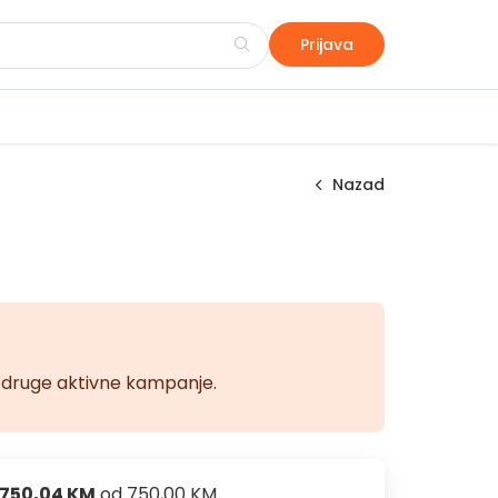
Prijava
Nazad
na druge aktivne kampanje.
750,04 KM
od
750,00 KM