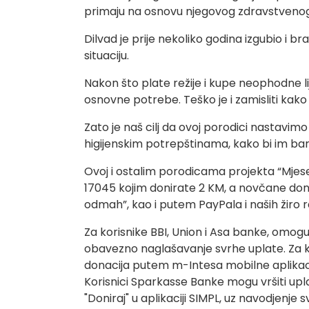
primaju na osnovu njegovog zdravstvenog
Dilvad je prije nekoliko godina izgubio i br
situaciju.
Nakon što plate režije i kupe neophodne l
osnovne potrebe. Teško je i zamisliti kako 
Zato je naš cilj da ovoj porodici nastavi
higijenskim potrepštinama, kako bi im ba
Ovoj i ostalim porodicama projekta “Mje
17045 kojim donirate 2 KM, a novčane dona
odmah”, kao i putem PayPala i naših žiro 
Za korisnike BBI, Union i Asa banke, omogu
obavezno naglašavanje svrhe uplate. Za 
donacija putem m-Intesa mobilne aplikacije
Korisnici Sparkasse Banke mogu vršiti upl
"Doniraj" u aplikaciji SIMPL, uz navodjenje 