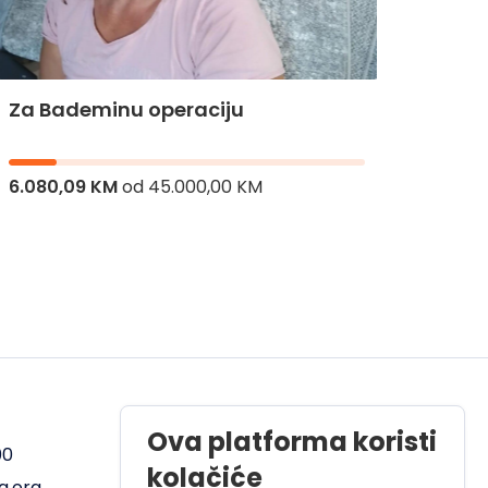
Za Bademinu operaciju
Za Hi
6.080,09 KM
od
45.000,00 KM
8.206,
Radno vrijeme
Ova platforma koristi
00
Pon - Pet od 08 do 17h
kolačiće
a.org
Sub od 10 do 17h