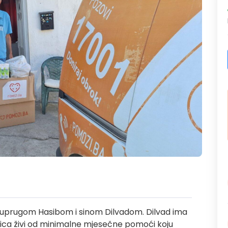
sa suprugom Hasibom i sinom Dilvadom. Dilvad ima
dica živi od minimalne mjesečne pomoći koju