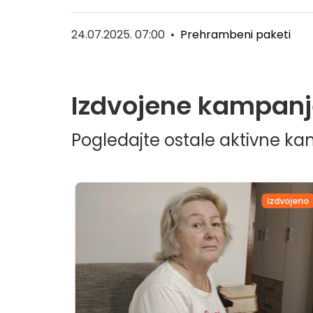
24.07.2025. 07:00
•
Prehrambeni paketi
Izdvojene kampanj
Pogledajte ostale aktivne k
dvojeno
Izdvojeno