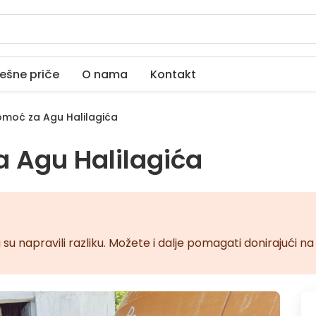
ešne priče
O nama
Kontakt
moć za Agu Halilagića
 Agu Halilagića
 su napravili razliku. Možete i dalje pomagati donirajući 