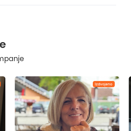
e
ampanje
Izdvojeno