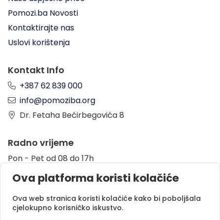
Pomozi.ba Novosti
Kontaktirajte nas
Uslovi korištenja
Kontakt Info
+387 62 839 000
info@pomoziba.org
Dr. Fetaha Bećirbegovića 8
Radno vrijeme
Pon - Pet od 08 do 17h
Sub od 10 do 17h
Ova platforma koristi kolačiće
Nedjelja - neradni dan
Ova web stranica koristi kolačiće kako bi poboljšala
cjelokupno korisničko iskustvo.
Donacije putem