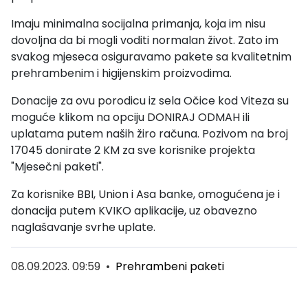
Imaju minimalna socijalna primanja, koja im nisu
dovoljna da bi mogli voditi normalan život. Zato im
svakog mjeseca osiguravamo pakete sa kvalitetnim
prehrambenim i higijenskim proizvodima.
Donacije za ovu porodicu iz sela Očice kod Viteza su
moguće klikom na opciju DONIRAJ ODMAH ili
uplatama putem naših žiro računa. Pozivom na broj
17045 donirate 2 KM za sve korisnike projekta
"Mjesečni paketi".
Za korisnike BBI, Union i Asa banke, omogućena je i
donacija putem KVIKO aplikacije, uz obavezno
naglašavanje svrhe uplate.
08.09.2023. 09:59
•
Prehrambeni paketi