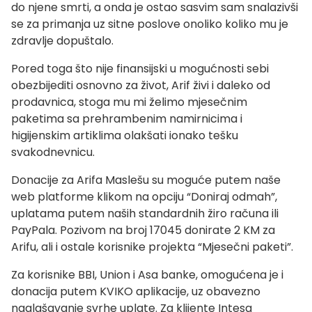
do njene smrti, a onda je ostao sasvim sam snalazivši
se za primanja uz sitne poslove onoliko koliko mu je
zdravlje dopuštalo.
Pored toga što nije finansijski u mogućnosti sebi
obezbijediti osnovno za život, Arif živi i daleko od
prodavnica, stoga mu mi želimo mjesečnim
paketima sa prehrambenim namirnicima i
higijenskim artiklima olakšati ionako tešku
svakodnevnicu.
Donacije za Arifa Maslešu su moguće putem naše
web platforme klikom na opciju “Doniraj odmah”,
uplatama putem naših standardnih žiro računa ili
PayPala. Pozivom na broj 17045 donirate 2 KM za
Arifu, ali i ostale korisnike projekta “Mjesečni paketi”.
Za korisnike BBI, Union i Asa banke, omogućena je i
donacija putem KVIKO aplikacije, uz obavezno
naglašavanje svrhe uplate. Za klijente Intesa