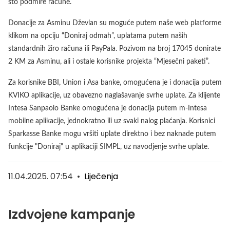
što podmire račune.
Donacije za Asminu Dževlan su moguće putem naše web platforme
klikom na opciju “Doniraj odmah”, uplatama putem naših
standardnih žiro računa ili PayPala. Pozivom na broj 17045 donirate
2 KM za Asminu, ali i ostale korisnike projekta “Mjesečni paketi”.
Za korisnike BBI, Union i Asa banke, omogućena je i donacija putem
KVIKO aplikacije, uz obavezno naglašavanje svrhe uplate. Za klijente
Intesa Sanpaolo Banke omogućena je donacija putem m-Intesa
mobilne aplikacije, jednokratno ili uz svaki nalog plaćanja. Korisnici
Sparkasse Banke mogu vršiti uplate direktno i bez naknade putem
funkcije "Doniraj" u aplikaciji SIMPL, uz navodjenje svrhe uplate.
11.04.2025. 07:54
•
Liječenja
Izdvojene kampanje