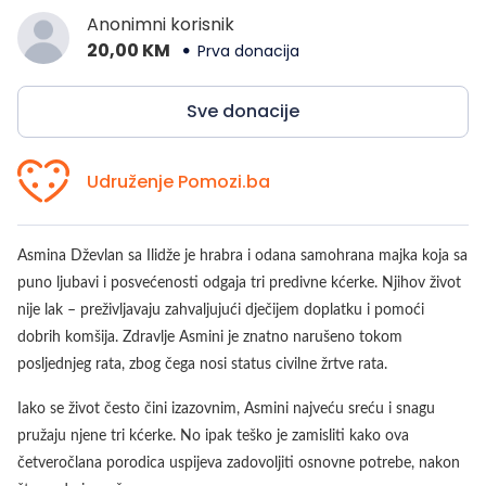
Anonimni korisnik
20,00 KM
Prva donacija
Sve donacije
Udruženje Pomozi.ba
Asmina Dževlan sa Ilidže je hrabra i odana samohrana majka koja sa
puno ljubavi i posvećenosti odgaja tri predivne kćerke. Njihov život
nije lak – preživljavaju zahvaljujući dječijem doplatku i pomoći
dobrih komšija. Zdravlje Asmini je znatno narušeno tokom
posljednjeg rata, zbog čega nosi status civilne žrtve rata.
Iako se život često čini izazovnim, Asmini najveću sreću i snagu
pružaju njene tri kćerke. No ipak teško je zamisliti kako ova
četveročlana porodica uspijeva zadovoljiti osnovne potrebe, nakon