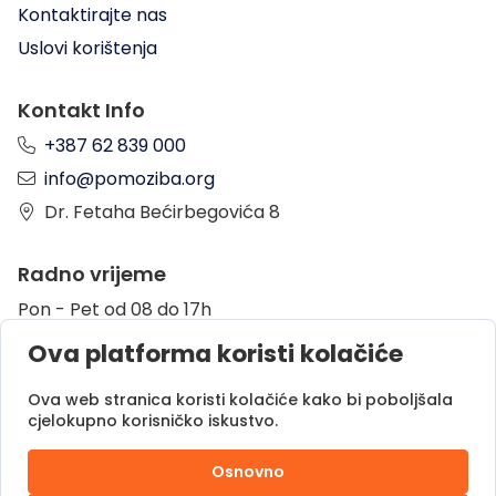
Kontaktirajte nas
Uslovi korištenja
Kontakt Info
+387 62 839 000
info@pomoziba.org
Dr. Fetaha Bećirbegovića 8
Radno vrijeme
Pon - Pet od 08 do 17h
Sub od 10 do 17h
Ova platforma koristi kolačiće
Nedjelja - neradni dan
Ova web stranica koristi kolačiće kako bi poboljšala
cjelokupno korisničko iskustvo.
Donacije putem
Osnovno