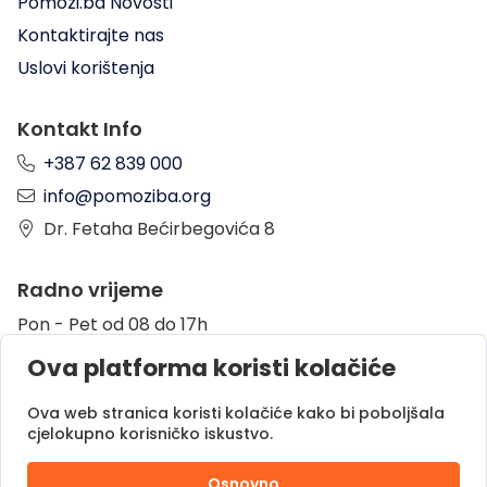
Pomozi.ba Novosti
Kontaktirajte nas
Uslovi korištenja
Kontakt Info
+387 62 839 000
info@pomoziba.org
Dr. Fetaha Bećirbegovića 8
Radno vrijeme
Pon - Pet od 08 do 17h
Sub od 10 do 17h
Ova platforma koristi kolačiće
Nedjelja - neradni dan
Ova web stranica koristi kolačiće kako bi poboljšala
cjelokupno korisničko iskustvo.
Donacije putem
Osnovno