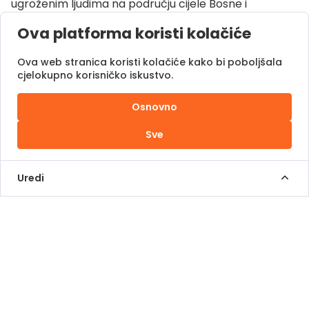
ugroženim ljudima na području cijele Bosne i
Hercegovine, ali i šire.
Ova platforma koristi kolačiće
Saznaj više
Ova web stranica koristi kolačiće kako bi poboljšala
cjelokupno korisničko iskustvo.
O Pomozi.ba
Pogledaj kampanje
Osnovno
Naše uspješne priče
Sve
Pomozi.ba Novosti
Kontaktirajte nas
Uredi
Uslovi korištenja
Kontakt Info
+387 62 839 000
info@pomoziba.org
Dr. Fetaha Bećirbegovića 8