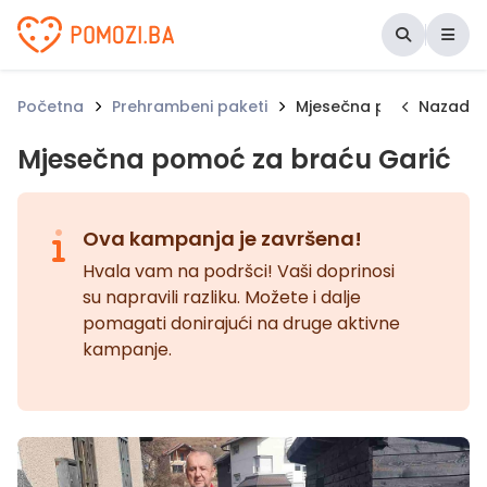
Udruženje Pomozi.ba
Početna
Prehrambeni paketi
Mjesečna pomoć za bra
Nazad
Mjesečna pomoć za braću Garić
Ova kampanja je završena!
Hvala vam na podršci! Vaši doprinosi
su napravili razliku. Možete i dalje
pomagati donirajući na druge aktivne
kampanje.