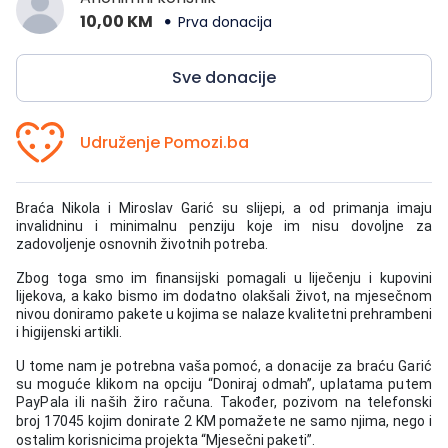
10,00 KM
Prva donacija
Sve donacije
Udruženje Pomozi.ba
Braća Nikola i Miroslav Garić su slijepi, a od primanja imaju
invalidninu i minimalnu penziju koje im nisu dovoljne za
zadovoljenje osnovnih životnih potreba.
Zbog toga smo im finansijski pomagali u liječenju i kupovini
lijekova, a kako bismo im dodatno olakšali život, na mjesečnom
nivou doniramo pakete u kojima se nalaze kvalitetni prehrambeni
i higijenski artikli.
U tome nam je potrebna vaša pomoć, a d
onacije za braću Garić
su moguće klikom na opciju “Doniraj odmah”, uplatama putem
PayPala ili naših žiro računa. Također,
pozivom na telefonski
broj 17045 kojim donirate 2 KM pomažete ne samo njima, nego i
ostalim korisnicima projekta “Mjesečni paketi”.