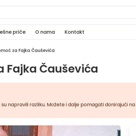
ešne priče
O nama
Kontakt
moć za Fajka Čauševića
 Fajka Čauševića
 su napravili razliku. Možete i dalje pomagati donirajući 