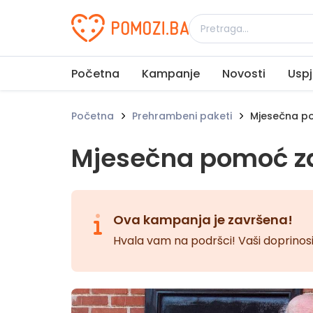
Udruženje Pomozi.ba
Početna
Kampanje
Novosti
Uspj
Početna
Prehrambeni paketi
Mjesečna po
Mjesečna pomoć za
Ova kampanja je završena!
Hvala vam na podršci! Vaši doprinosi