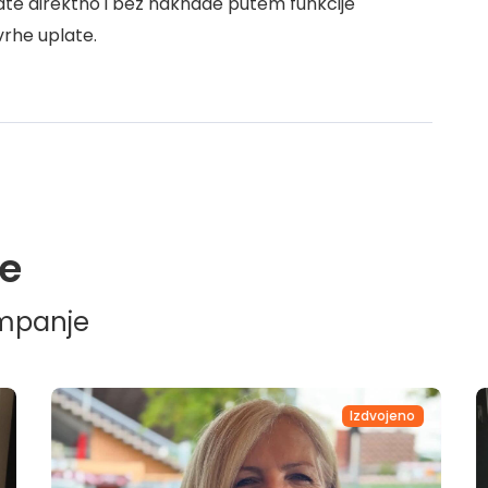
ate direktno i bez naknade putem funkcije
svrhe uplate.
e
ampanje
Izdvojeno