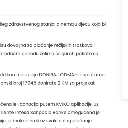
ošeg zdravstvenog stanja, a nemaju djecu koja bi
su dovoljna za plaćanje režijskih troškova i
 narednom periodu želimo osigurati pakete sa
 klikom na opciju DONIRAJ ODMAH ili uplatama
onski broj 17045 donirate 2 KM za projekat
ćena je i donacija putem KVIKO aplikacije, uz
klijente Intesa Sanpaolo Banke omogućena je
, jednokratno ili uz svaki nalog plaćanja.