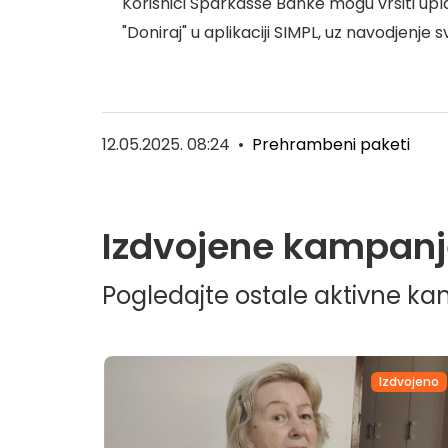
Korisnici Sparkasse Banke mogu vršiti upl
"Doniraj" u aplikaciji SIMPL, uz navodjenje 
12.05.2025. 08:24
•
Prehrambeni paketi
Izdvojene kampanj
Pogledajte ostale aktivne k
dvojeno
Izdvojeno