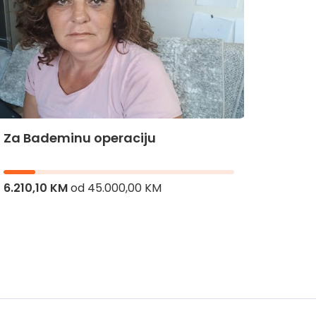
Za Bademinu operaciju
Za Hi
6.210,10 KM
od
45.000,00 KM
8.286,