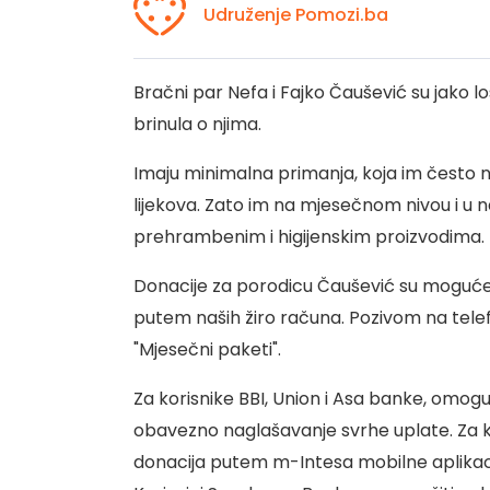
Udruženje Pomozi.ba
Bračni par Nefa i Fajko Čaušević su jako l
brinula o njima.
Imaju minimalna primanja, koja im često ni
lijekova. Zato im na mjesečnom nivou i u
prehrambenim i higijenskim proizvodima.
Donacije za porodicu Čaušević su moguće
putem naših žiro računa. Pozivom na telef
"Mjesečni paketi".
Za korisnike BBI, Union i Asa banke, omogu
obavezno naglašavanje svrhe uplate. Za 
donacija putem m-Intesa mobilne aplikacije