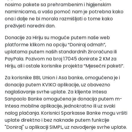
nosimo pakete sa prehrambenim i higijenskim
namirnicama, a vaša pomoć nam je potrebna kako
ona i dalje ne bi morala razmišljati o tome kako
preživjeti naredni dan.
Donacije za Hiriju su moguće putem naše web
platforme klikom na opciju “Doniraj odmah”,
uplatama putem naših standardnih žiroračuna ili
PayPala. Pozivom na broj 17045 donirate 2 KM za
Hiriju, ali i ostale korisnike projekta “Mjesečni paketi”.
Za korisnike BBI, Union i Asa banke, omogućena je i
donacija putem KVIKO aplikacije, uz obavezno
naglašavanje svrhe uplate. Za klijente Intesa
Sanpaolo Banke omogućena je donacija putem m-
Intesa mobilne aplikacije, jednokratno ili uz svaki
nalog plaćanja. Korisnici Sparkasse Banke mogu vršiti
uplate direktno i bez naknade putem funkcije
"Doniraj" u aplikaciji SIMPL, uz navodjenje svrhe uplate.