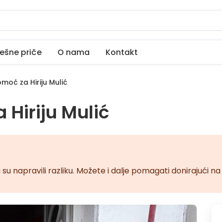
ešne priče
O nama
Kontakt
oć za Hiriju Mulić
Hiriju Mulić
 su napravili razliku. Možete i dalje pomagati donirajući 