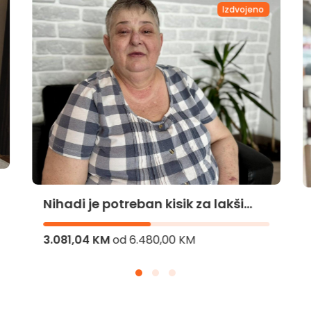
Izdvojeno
Nihadi je potreban kisik za lakši
život
3.081,04 KM
od
6.480,00 KM