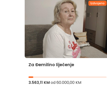
dvojeno
Izdvojeno
Za Đemilino liječenje
jnika
3.563,11 KM
od
60.000,00 KM