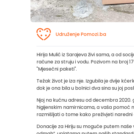
Udruženje Pomozi.ba
Hirija Mulić iz Sarajeva živi sama, a od soc
račune za struju i vodu. Pozivom na broj 1
"Mjesečni paketi".
Težak život je iza nje. Izgubila je dvije kće
dok je ona bila u bolnici dva sina su joj posl
Njoj na kućnu adresu od decembra 2020.
higijenskim namirnicama, a vaša pomoć n
razmišljati o tome kako preživjeti naredni
Donacije za Hiriju su moguće putem naše 
odmah”, uplatama putem naših standardnih