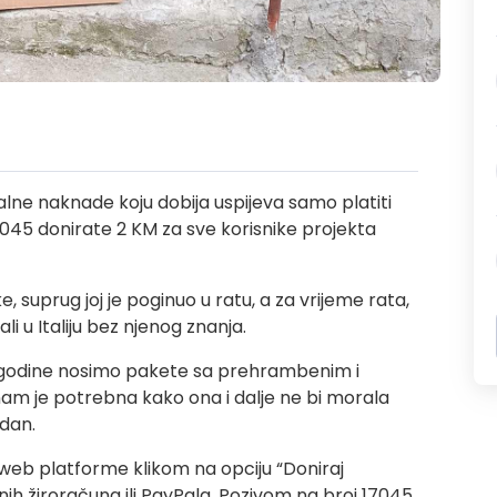
ijalne naknade koju dobija uspijeva samo platiti
7045 donirate 2 KM za sve korisnike projekta
rke, suprug joj je poginuo u ratu, a za vrijeme rata,
ali u Italiju bez njenog znanja.
 godine nosimo pakete sa prehrambenim i
am je potrebna kako ona i dalje ne bi morala
 dan.
web platforme klikom na opciju “Doniraj
 žiroračuna ili PayPala. Pozivom na broj 17045