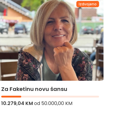
Izdvojeno
Za Ba
Za Faketinu novu šansu
10.279,04 KM
od
50.000,00 KM
5.770,