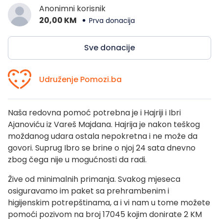
Anonimni korisnik
20,00 KM
Prva donacija
Sve donacije
Udruženje Pomozi.ba
Naša redovna pomoć potrebna je i Hajriji i Ibri
Ajanoviću iz Vareš Majdana. Hajrija je nakon teškog
moždanog udara ostala nepokretna i ne može da
govori. Suprug Ibro se brine o njoj 24 sata dnevno
zbog čega nije u mogućnosti da radi.
Žive od minimalnih primanja. Svakog mjeseca
osiguravamo im paket sa prehrambenim i
higijenskim potrepštinama, a i vi nam u tome možete
pomoći pozivom na broj 17045 kojim donirate 2 KM