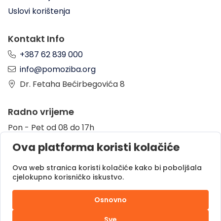
Uslovi korištenja
Kontakt Info
+387 62 839 000
info@pomoziba.org
Dr. Fetaha Bećirbegovića 8
Radno vrijeme
Pon - Pet od 08 do 17h
Sub od 10 do 17h
Ova platforma koristi kolačiće
Nedjelja - neradni dan
Ova web stranica koristi kolačiće kako bi poboljšala
cjelokupno korisničko iskustvo.
Donacije putem
Osnovno
Sve