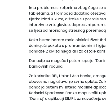
Ima problema s koljenima zbog čega se slabi
tabletama, a tromboza dodatno otežava sv
rijetko izlazi iz kuće, a štake su postale 
intenzivne vrtoglavice, depresivni poreme
se liječi od hroničnog stresnog poremećaj
Kako bismo barem malo olakšali život Ib
donirajući pakete s prehrambenim i higij
donirate 2 KM za njega, ali i za ostale kori
Donacije su moguće i putem opcije “Donira
bankovnih računa.
Za korisnike BBI, Union i Asa banke, omogu
obavezno naglašavanje svrhe uplate. Za 
donacija putem m-Intesa mobilne aplikacije
Korisnici Sparkasse Banke mogu vršiti upl
"Doniraj" u aplikaciji SIMPL, uz navođenje s