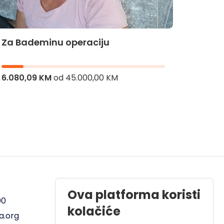
Za Bademinu operaciju
Za Hi
6.080,09 KM
od
45.000,00 KM
8.206,
Radno vrijeme
Ova platforma koristi
00
Pon - Pet od 08 do 17h
kolačiće
a.org
Sub od 10 do 17h