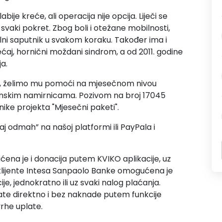
je kreće, ali operacija nije opcija. Liječi se
aki pokret. Zbog boli i otežane mobilnosti,
stalni saputnik u svakom koraku. Također ima i
ćaj, hornični moždani sindrom, a od 2011. godine
a.
ri, želimo mu pomoći na mjesečnom nivou
enskim namirnicama. Pozivom na broj 17045
snike projekta "Mjesečni paketi".
j odmah” na našoj platformi ili PayPala i
ćena je i donacija putem KVIKO aplikacije, uz
klijente Intesa Sanpaolo Banke omogućena je
, jednokratno ili uz svaki nalog plaćanja.
ate direktno i bez naknade putem funkcije
vrhe uplate.