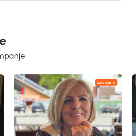
e
ampanje
Izdvojeno