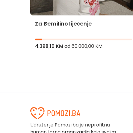
Za Đemilino liječenje
jnika
4.398,10 KM
od
60.000,00 KM
Udruženje Pomozi.ba je neprofitna
humanitarna organizacija koja svojim