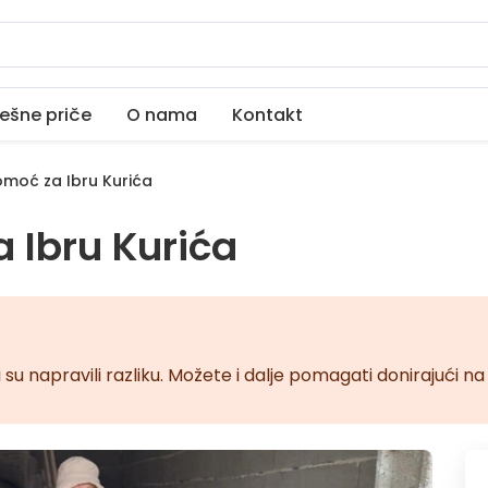
ešne priče
O nama
Kontakt
moć za Ibru Kurića
 Ibru Kurića
 su napravili razliku. Možete i dalje pomagati donirajući 