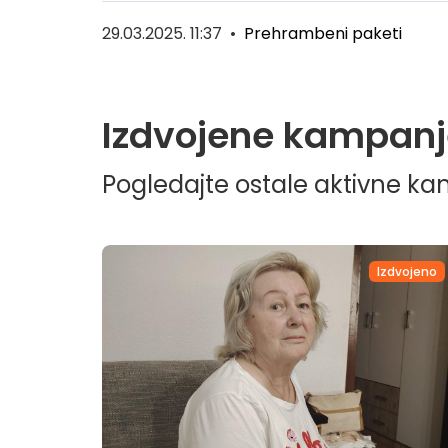
29.03.2025. 11:37
•
Prehrambeni paketi
Izdvojene kampanj
Pogledajte ostale aktivne k
dvojeno
Izdvojeno