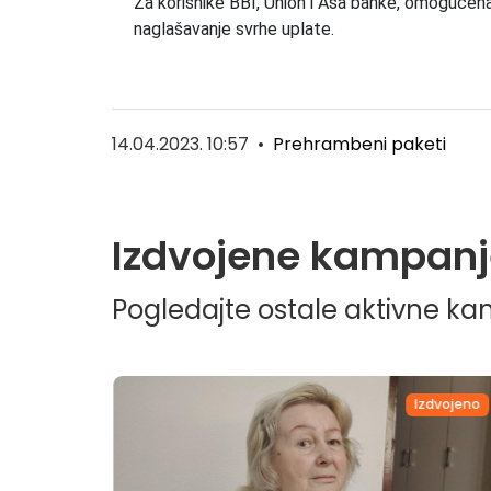
Za korisnike BBI, Union i Asa banke, omogućena
naglašavanje svrhe uplate.
14.04.2023. 10:57
•
Prehrambeni paketi
Izdvojene kampanj
Pogledajte ostale aktivne k
dvojeno
Izdvojeno