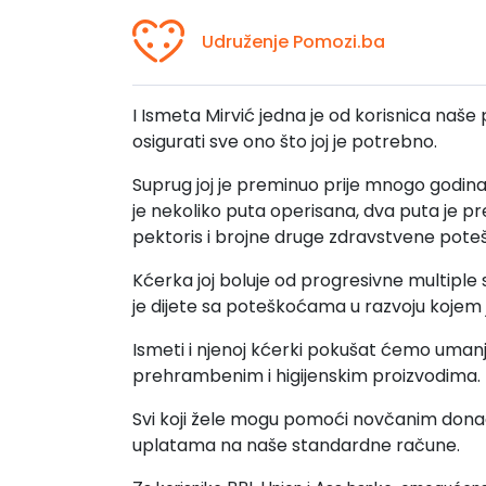
Udruženje Pomozi.ba
I Ismeta Mirvić jedna je od korisnica naše
osigurati sve ono što joj je potrebno.
Suprug joj je preminuo prije mnogo godina, 
je nekoliko puta operisana, dva puta je pr
pektoris i brojne druge zdravstvene pote
Kćerka joj boluje od progresivne multiple 
je dijete sa poteškoćama u razvoju kojem
Ismeti i njenoj kćerki pokušat ćemo uman
prehrambenim i higijenskim proizvodima.
Svi koji žele mogu pomoći novčanim dona
uplatama na naše standardne račune.