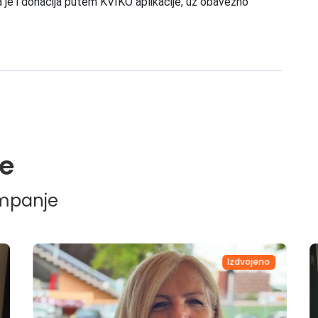
 je i donacija putem KVIKO aplikacije, uz obavezno
e
ampanje
Izdvojeno