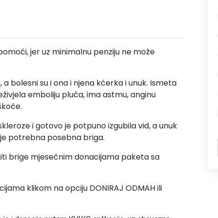
 pomoći, jer uz minimalnu penziju ne može
a bolesni su i ona i njena kćerka i unuk. Ismeta
eživjela emboliju pluća, ima astmu, anginu
škoće.
skleroze i gotovo je potpuno izgubila vid, a unuk
 je potrebna posebna briga.
jiti brige mjesečnim donacijama paketa sa
cijama klikom na opciju DONIRAJ ODMAH ili