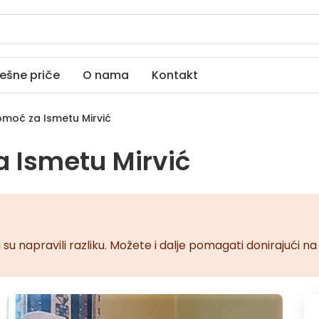
ešne priče
O nama
Kontakt
moć za Ismetu Mirvić
 Ismetu Mirvić
 su napravili razliku. Možete i dalje pomagati donirajući 