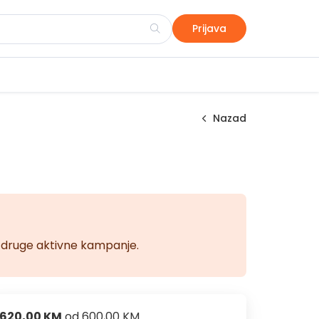
Prijava
Nazad
na druge aktivne kampanje.
620,00 KM
od
600,00 KM