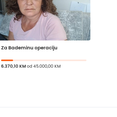
Za Bademinu operaciju
Za Hi
6.370,10 KM
od
45.000,00 KM
8.936,