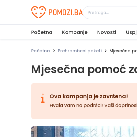
Udruženje Pomozi.ba
Početna
Kampanje
Novosti
Uspj
Početna
Prehrambeni paketi
Mjesečna po
Mjesečna pomoć za
Ova kampanja je završena!
Hvala vam na podršci! Vaši doprinosi