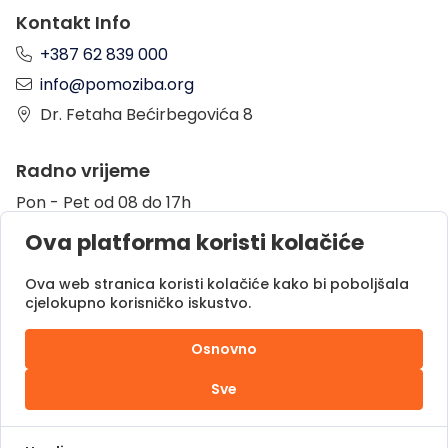
Kontakt Info
+387 62 839 000
info@pomoziba.org
Dr. Fetaha Bećirbegovića 8
Radno vrijeme
Pon - Pet od 08 do 17h
Sub od 10 do 17h
Ova platforma koristi kolačiće
Nedjelja - neradni dan
Ova web stranica koristi kolačiće kako bi poboljšala
cjelokupno korisničko iskustvo.
Donacije putem
Osnovno
Sve
Pomozi.ba © 2025.
Sva prava zadržana |