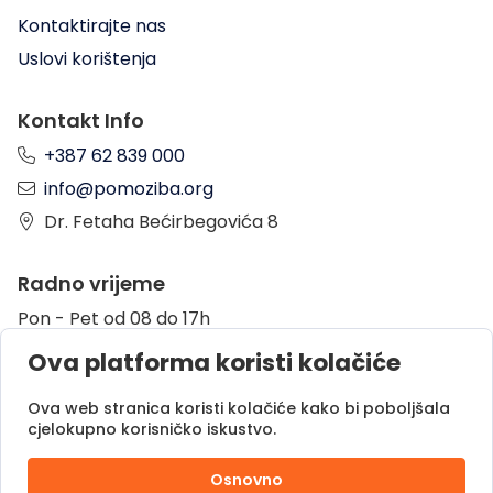
Kontaktirajte nas
Uslovi korištenja
Kontakt Info
+387 62 839 000
info@pomoziba.org
Dr. Fetaha Bećirbegovića 8
Radno vrijeme
Pon - Pet od 08 do 17h
Sub od 10 do 17h
Ova platforma koristi kolačiće
Nedjelja - neradni dan
Ova web stranica koristi kolačiće kako bi poboljšala
cjelokupno korisničko iskustvo.
Donacije putem
Osnovno