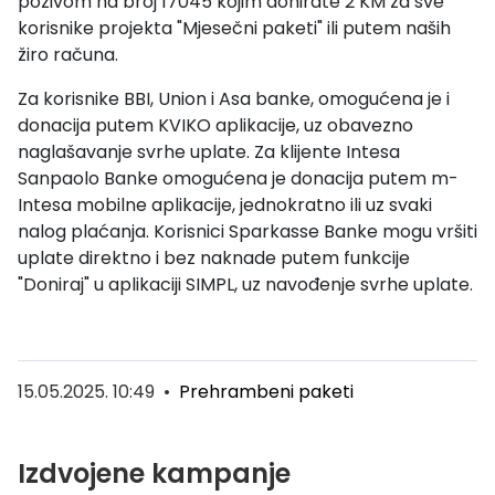
pozivom na broj 17045 kojim donirate 2 KM za sve
korisnike projekta "Mjesečni paketi" ili putem naših
žiro računa.
Za korisnike BBI, Union i Asa banke, omogućena je i
donacija putem KVIKO aplikacije, uz obavezno
naglašavanje svrhe uplate. Za klijente Intesa
Sanpaolo Banke omogućena je donacija putem m-
Intesa mobilne aplikacije, jednokratno ili uz svaki
nalog plaćanja. Korisnici Sparkasse Banke mogu vršiti
uplate direktno i bez naknade putem funkcije
"Doniraj" u aplikaciji SIMPL, uz navođenje svrhe uplate.
15.05.2025. 10:49
•
Prehrambeni paketi
Izdvojene kampanje