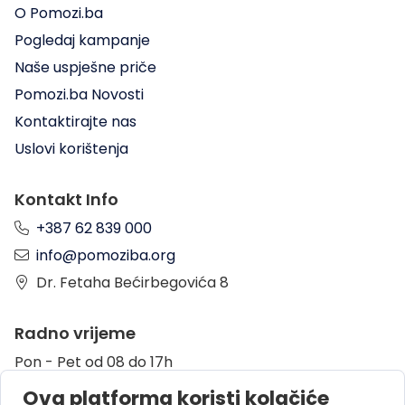
O Pomozi.ba
Pogledaj kampanje
Naše uspješne priče
Pomozi.ba Novosti
Kontaktirajte nas
Uslovi korištenja
Kontakt Info
+387 62 839 000
info@pomoziba.org
Dr. Fetaha Bećirbegovića 8
Radno vrijeme
Pon - Pet od 08 do 17h
Sub od 10 do 17h
Ova platforma koristi kolačiće