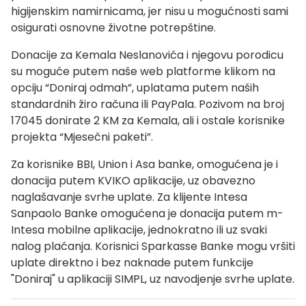
higijenskim namirnicama, jer nisu u mogućnosti sami
osigurati osnovne životne potrepštine.
Donacije za Kemala Neslanovića i njegovu porodicu
su moguće putem naše web platforme klikom na
opciju “Doniraj odmah”, uplatama putem naših
standardnih žiro računa ili PayPala. Pozivom na broj
17045 donirate 2 KM za Kemala, ali i ostale korisnike
projekta “Mjesečni paketi”.
Za korisnike BBI, Union i Asa banke, omogućena je i
donacija putem KVIKO aplikacije, uz obavezno
naglašavanje svrhe uplate. Za klijente Intesa
Sanpaolo Banke omogućena je donacija putem m-
Intesa mobilne aplikacije, jednokratno ili uz svaki
nalog plaćanja. Korisnici Sparkasse Banke mogu vršiti
uplate direktno i bez naknade putem funkcije
"Doniraj" u aplikaciji SIMPL, uz navodjenje svrhe uplate.