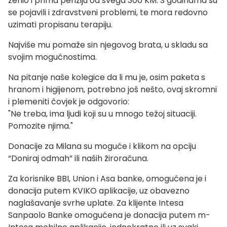
ženio i prima penziju od svega 300 KM. S godinama su
se pojavili i zdravstveni problemi, te mora redovno
uzimati propisanu terapiju.
Najviše mu pomaže sin njegovog brata, u skladu sa
svojim mogućnostima.
Na pitanje naše kolegice da li mu je, osim paketa s
hranom i higijenom, potrebno još nešto, ovaj skromni
i plemeniti čovjek je odgovorio:
"Ne treba, ima ljudi koji su u mnogo težoj situaciji.
Pomozite njima."
Donacije za Milana su moguće i klikom na opciju
“Doniraj odmah” ili naših žiroračuna.
Za korisnike BBI, Union i Asa banke, omogućena je i
donacija putem KVIKO aplikacije, uz obavezno
naglašavanje svrhe uplate. Za klijente Intesa
Sanpaolo Banke omogućena je donacija putem m-