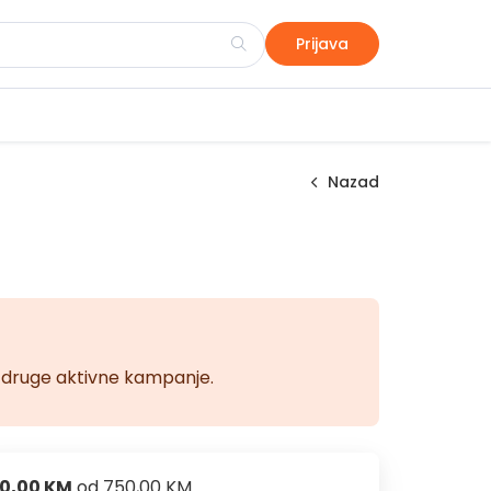
Prijava
Nazad
na druge aktivne kampanje.
0,00 KM
od
750,00 KM