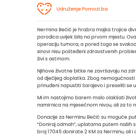
Udruženje Pomozi.ba
Nermina Bečić je hrabra majka trojice divni
porodica uvijek bila na prvom mjestu. Ova
operaciju tumora, a pored toga se svakodn
sinovi nisu pošteđeni zdravstvenih proble
živi s astmom.
Njihove životne bitke ne završavaju na zd
od dječijeg doplatka. Zbog nemogućnosti d
prinuđeni napustiti Sarajevo i preseliti se u 
Mi im nastojimo barem malo olakšati živo
namirnica na mjesečnom nivou, ali za to
Donacije za Nerminu Bečić su moguće pu
“Doniraj odmah”, uplatama putem naših st
broj 17045 donirate 2 KM za Nerminu, ali i 