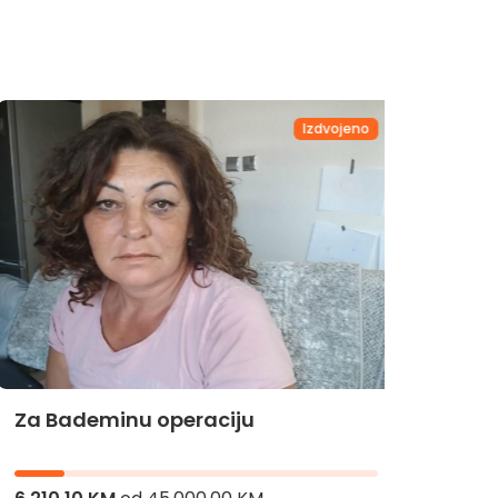
Izdvojeno
Za Bademinu operaciju
Za Hi