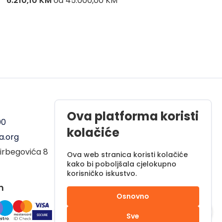
6.210,10 KM
od
45.000,00 KM
8.336,
Radno vrijeme
Ova platforma koristi
00
Pon - Pet od 08 do 17h
kolačiće
a.org
Sub od 10 do 17h
irbegovića 8
Nedjelja - neradni dan
Ova web stranica koristi kolačiće
kako bi poboljšala cjelokupno
korisničko iskustvo.
m
Osnovno
Sve