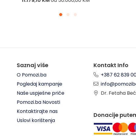
11.179,10 KM
od
50.000,00 KM
Saznaj više
Kontakt Info
O Pomozi.ba
+387 62 839 0
Pogledaj kampanje
info@pomozib
Naše uspješne priče
Dr. Fetaha Beć
Pomozi.ba Novosti
Kontaktirajte nas
Donacije pute
Uslovi korištenja