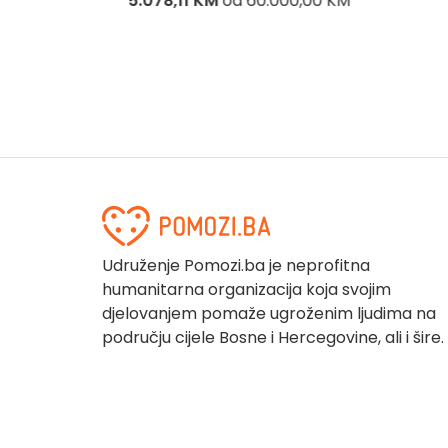
5.078,11 KM
od
60.000,00 KM
Udruženje Pomozi.ba je neprofitna
humanitarna organizacija koja svojim
djelovanjem pomaže ugroženim ljudima na
području cijele Bosne i Hercegovine, ali i šire.