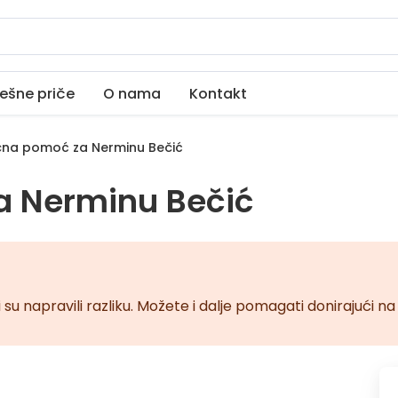
ešne priče
O nama
Kontakt
na pomoć za Nerminu Bečić
a Nerminu Bečić
 su napravili razliku. Možete i dalje pomagati donirajući 