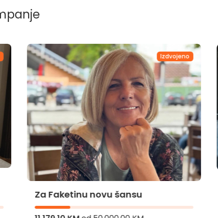
ampanje
Izdvojeno
Za Faketinu novu šansu