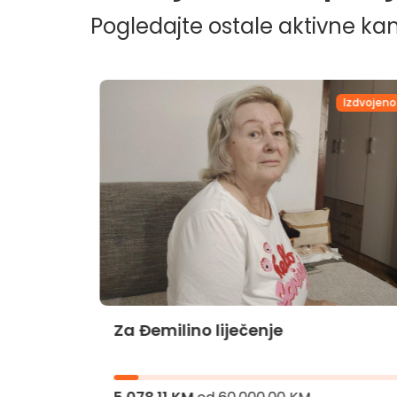
Pogledajte ostale aktivne k
dvojeno
Izdvojeno
Za Đemilino liječenje
jnika