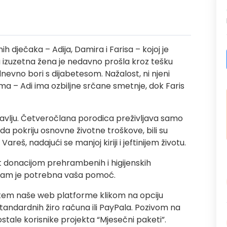
h dječaka – Adija, Damira i Farisa – kojoj je
 izuzetna žena je nedavno prošla kroz tešku
evno bori s dijabetesom. Nažalost, ni njeni
ma – Adi ima ozbiljne srčane smetnje, dok Faris
ravlju. Četveročlana porodica preživljava samo
a pokriju osnovne životne troškove, bili su
Vareš, nadajući se manjoj kiriji i jeftinijem životu.
t donacijom prehrambenih i higijenskih
 nam je potrebna vaša pomoć.
tem naše web platforme klikom na opciju
andardnih žiro računa ili PayPala. Pozivom na
ostale korisnike projekta “Mjesečni paketi”.