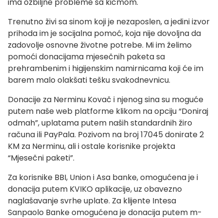
ima ozbiljne probleme sa kičmom.
Trenutno živi sa sinom koji je nezaposlen, a jedini izvor
prihoda im je socijalna pomoć, koja nije dovoljna da
zadovolje osnovne životne potrebe. Mi im želimo
pomoći donacijama mjesečnih paketa sa
prehrambenim i higijenskim namirnicama koji će im
barem malo olakšati tešku svakodnevnicu.
Donacije za Nerminu Kovač i njenog sina su moguće
putem naše web platforme klikom na opciju “Doniraj
odmah”, uplatama putem naših standardnih žiro
računa ili PayPala. Pozivom na broj 17045 donirate 2
KM za Nerminu, ali i ostale korisnike projekta
“Mjesečni paketi”.
Za korisnike BBI, Union i Asa banke, omogućena je i
donacija putem KVIKO aplikacije, uz obavezno
naglašavanje svrhe uplate. Za klijente Intesa
Sanpaolo Banke omogućena je donacija putem m-