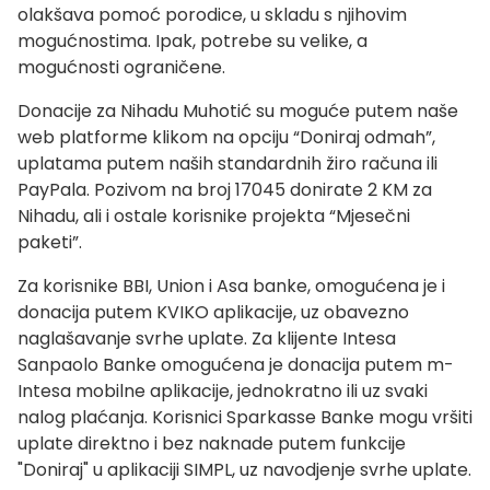
olakšava pomoć porodice, u skladu s njihovim
mogućnostima. Ipak, potrebe su velike, a
mogućnosti ograničene.
Donacije za Nihadu Muhotić su moguće putem naše
web platforme klikom na opciju “Doniraj odmah”,
uplatama putem naših standardnih žiro računa ili
PayPala. Pozivom na broj 17045 donirate 2 KM za
Nihadu, ali i ostale korisnike projekta “Mjesečni
paketi”.
Za korisnike BBI, Union i Asa banke, omogućena je i
donacija putem KVIKO aplikacije, uz obavezno
naglašavanje svrhe uplate. Za klijente Intesa
Sanpaolo Banke omogućena je donacija putem m-
Intesa mobilne aplikacije, jednokratno ili uz svaki
nalog plaćanja. Korisnici Sparkasse Banke mogu vršiti
uplate direktno i bez naknade putem funkcije
"Doniraj" u aplikaciji SIMPL, uz navodjenje svrhe uplate.