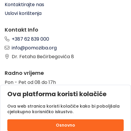
Kontaktirajte nas
Uslovi korištenja
Kontakt Info
+387 62 839 000
info@pomoziba.org
Dr. Fetaha Bećirbegovića 8
Radno vrijeme
Pon - Pet od 08 do 17h
Sub od 10 do 17h
Ova platforma koristi kolačiće
Nedjelja - neradni dan
Ova web stranica koristi kolačiće kako bi poboljšala
cjelokupno korisničko iskustvo.
Donacije putem
Osnovno