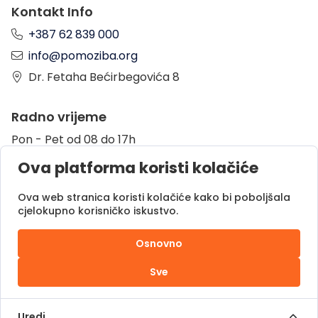
Kontakt Info
+387 62 839 000
info@pomoziba.org
Dr. Fetaha Bećirbegovića 8
Radno vrijeme
Pon - Pet od 08 do 17h
Sub od 10 do 17h
Ova platforma koristi kolačiće
Nedjelja - neradni dan
Ova web stranica koristi kolačiće kako bi poboljšala
cjelokupno korisničko iskustvo.
Donacije putem
Osnovno
Sve
Pomozi.ba © 2025.
Sva prava zadržana |
Uredi
Powered by
DOC.ba