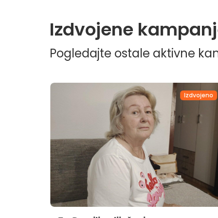
Izdvojene kampanj
Pogledajte ostale aktivne k
dvojeno
Izdvojeno