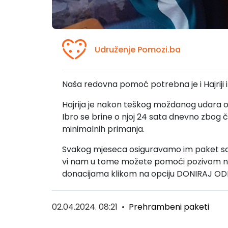
Udruženje Pomozi.ba
Naša redovna pomoć potrebna je i Hajriji i
Hajrija je nakon teškog moždanog udara o
Ibro se brine o njoj 24 sata dnevno zbog č
minimalnih primanja.
Svakog mjeseca osiguravamo im paket sa 
vi nam u tome možete pomoći pozivom na 
donacijama klikom na opciju DONIRAJ OD
02.04.2024. 08:21
•
Prehrambeni paketi