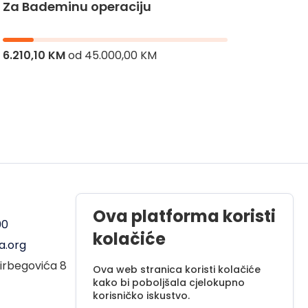
Za Bademinu operaciju
Za Hi
6.210,10 KM
od
45.000,00 KM
8.286,
Radno vrijeme
Ova platforma koristi
00
Pon - Pet od 08 do 17h
kolačiće
a.org
Sub od 10 do 17h
irbegovića 8
Nedjelja - neradni dan
Ova web stranica koristi kolačiće
kako bi poboljšala cjelokupno
korisničko iskustvo.