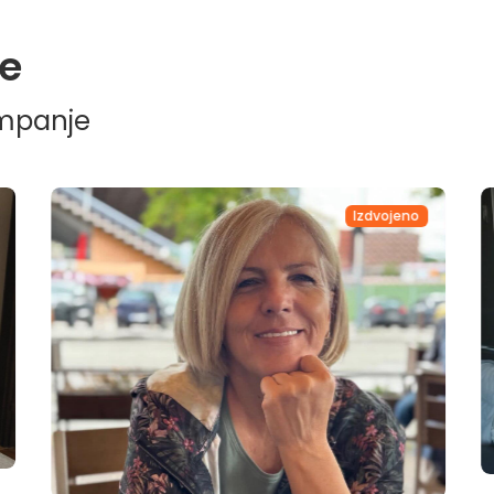
e
ampanje
Izdvojeno