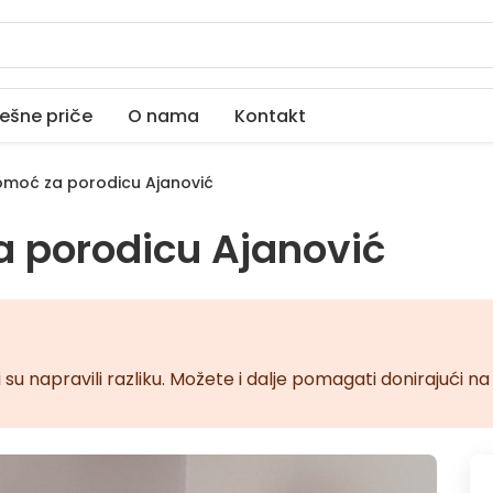
ešne priče
O nama
Kontakt
moć za porodicu Ajanović
 porodicu Ajanović
 su napravili razliku. Možete i dalje pomagati donirajući 