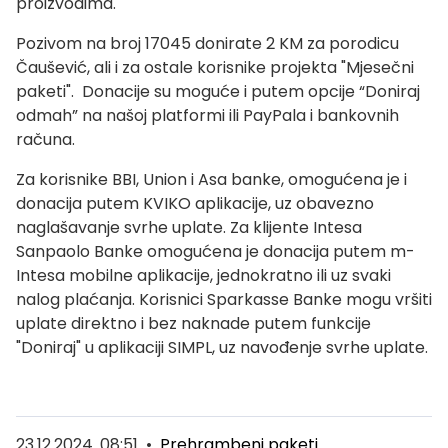
proizvodima.
Pozivom na broj 17045 donirate 2 KM za porodicu
Čaušević, ali i za ostale korisnike projekta "Mjesečni
paketi". Donacije su moguće i putem opcije “Doniraj
odmah” na našoj platformi ili PayPala i bankovnih
računa.
Za korisnike BBI, Union i Asa banke, omogućena je i
donacija putem KVIKO aplikacije, uz obavezno
naglašavanje svrhe uplate. Za klijente Intesa
Sanpaolo Banke omogućena je donacija putem m-
Intesa mobilne aplikacije, jednokratno ili uz svaki
nalog plaćanja. Korisnici Sparkasse Banke mogu vršiti
uplate direktno i bez naknade putem funkcije
"Doniraj" u aplikaciji SIMPL, uz navođenje svrhe uplate.
23.12.2024. 08:51
•
Prehrambeni paketi