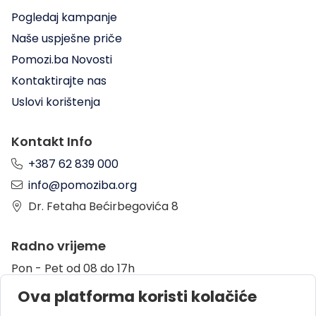
Pogledaj kampanje
Naše uspješne priče
Pomozi.ba Novosti
Kontaktirajte nas
Uslovi korištenja
Kontakt Info
+387 62 839 000
info@pomoziba.org
Dr. Fetaha Bećirbegovića 8
Radno vrijeme
Pon - Pet od 08 do 17h
Sub od 10 do 17h
Ova platforma koristi kolačiće
Nedjelja - neradni dan