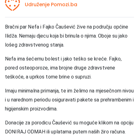
Udruženje Pomozi.ba
Bračni par Nefa i Fajko Čaušević žive na području općine
Ilidža. Nemaju djecu koja bi brinula o njima. Oboje su jako
lošeg zdravstvenog stanja.
Nefa ima šećernu bolest i jako teško se kreće. Fajko,
pored osteoporoze, ima brojne druge zdravstvene
teškoće, a uprkos tome brine o supruzi.
Imaju minimalna primanja, te im želimo na mjesečnom nivou
i u narednom periodu osiguravati pakete sa prehrambenim i
higijenskim proizvodima.
Donacije za porodicu Čaušević su moguće klikom na opciju
DONIRAJ ODMAH ili uplatama putem naših žiro računa.