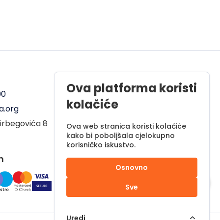
Radno vrijeme
Ova platforma koristi
00
Pon - Pet od 08 do 17h
kolačiće
a.org
Sub od 10 do 17h
irbegovića 8
Nedjelja - neradni dan
Ova web stranica koristi kolačiće
kako bi poboljšala cjelokupno
korisničko iskustvo.
m
Osnovno
Sve
Uredi