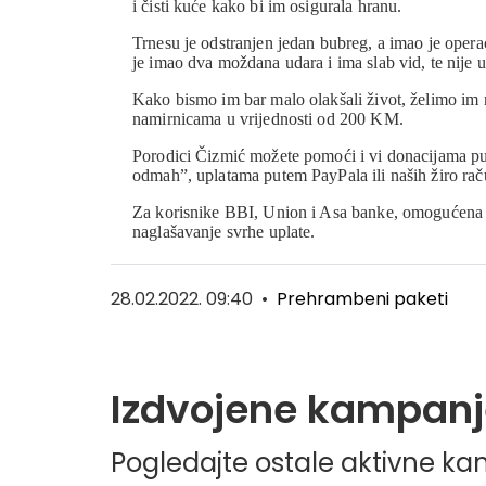
i čisti kuće kako bi im osigurala hranu.
Trnesu je odstranjen jedan bubreg, a imao je opera
je imao dva moždana udara i ima slab vid, te nije u 
Kako bismo im bar malo olakšali život, želimo im n
namirnicama u vrijednosti od 200 KM.
Porodici Čizmić možete pomoći i vi donacijama p
odmah”, uplatama putem PayPala ili naših žiro rač
Za korisnike BBI, Union i Asa banke, omogućena 
naglašavanje svrhe uplate.
28.02.2022. 09:40
•
Prehrambeni paketi
Izdvojene kampanj
Pogledajte ostale aktivne k