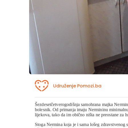
Udruženje Pomozi.ba
Šezdesetčetverogodišnja samohrana majka Nermina
bolesnik. Od primanja imaju Nermininu minimalnu p
lijekova, tako da im obično ništa ne preostane za h
Stoga Nermina koja je i sama lošeg zdravstvenog s