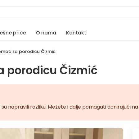
ešne priče
O nama
Kontakt
moć za porodicu Čizmić
 porodicu Čizmić
 su napravili razliku. Možete i dalje pomagati donirajući 