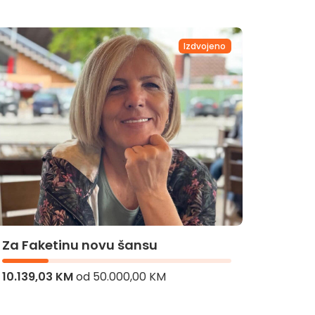
Izdvojeno
Za Bademinu operaciju
Za Hi
5.740,10 KM
od
45.000,00 KM
8.106,