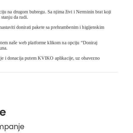
ciju na drugom bubregu. Sa njima živi i Nerminin brat koji
stanju da radi.
astaviti donirati pakete sa prehrambenim i higijenskim
utem naše web platforme klikom na opciju “Doniraj
una.
je i donacija putem KVIKO aplikacije, uz obavezno
e
ampanje