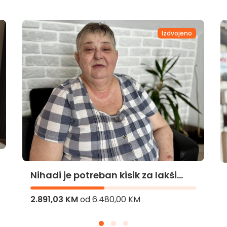
Izdvojeno
Za Faketinu novu šansu
10.139,03 KM
od
50.000,00 KM