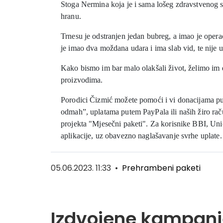
Stoga Nermina koja je i sama lošeg zdravstvenog st
hranu.
Trnesu je odstranjen jedan bubreg, a imao je opera
je imao dva moždana udara i ima slab vid, te nije u 
Kako bismo im bar malo olakšali život, želimo im 
proizvodima.
Porodici Čizmić možete pomoći i vi donacijama p
odmah”, uplatama putem PayPala ili naših žiro ra
projekta "Mjesečni paketi".
Za korisnike BBI, Un
aplikacije, uz obavezno naglašavanje svrhe uplate.
05.06.2023. 11:33
•
Prehrambeni paketi
Izdvojene kampanj