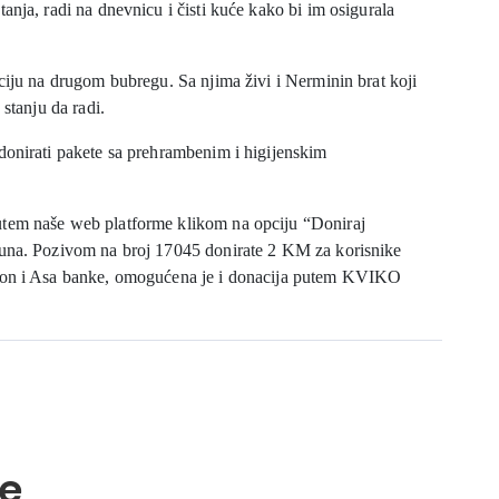
anja, radi na dnevnicu i čisti kuće kako bi im osigurala
ciju na drugom bubregu. Sa njima živi i Nerminin brat koji
stanju da radi.
donirati pakete sa prehrambenim i higijenskim
utem naše web platforme klikom na opciju “Doniraj
čuna. Pozivom na broj 17045 donirate 2 KM za korisnike
ion i Asa banke, omogućena je i donacija putem KVIKO
e