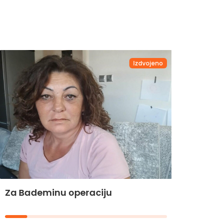
Izdvojeno
Za Bademinu operaciju
Za Hi