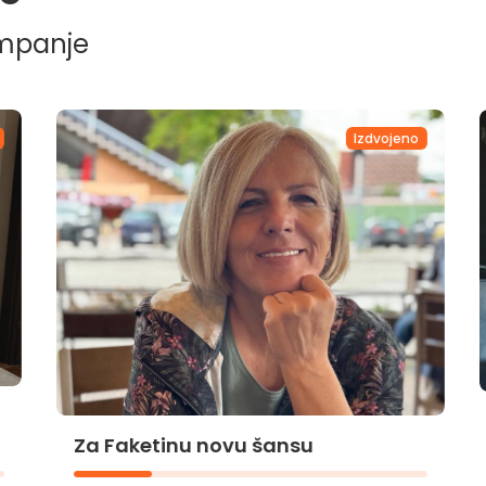
ampanje
Izdvojeno
Za Faketinu novu šansu