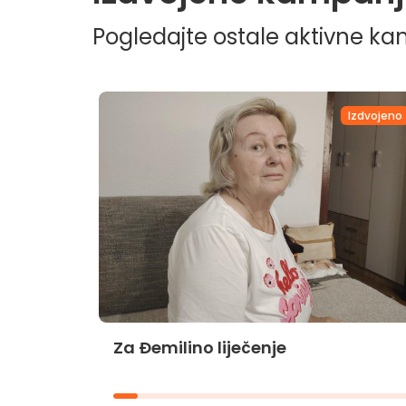
Pogledajte ostale aktivne k
dvojeno
Izdvojeno
Za Đemilino liječenje
jnika