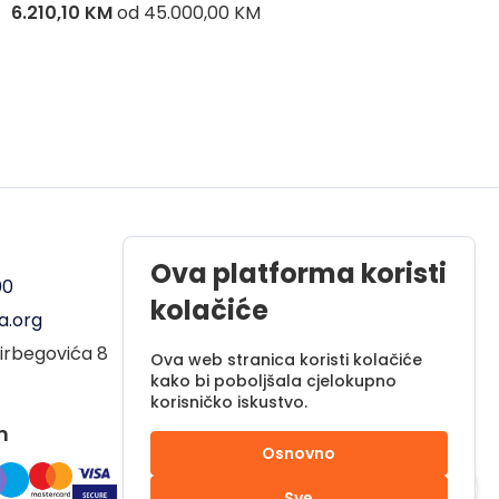
6.210,10 KM
od
45.000,00 KM
8.286,
Radno vrijeme
Ova platforma koristi
00
Pon - Pet od 08 do 17h
kolačiće
a.org
Sub od 10 do 17h
irbegovića 8
Nedjelja - neradni dan
Ova web stranica koristi kolačiće
kako bi poboljšala cjelokupno
korisničko iskustvo.
m
Osnovno
Sve