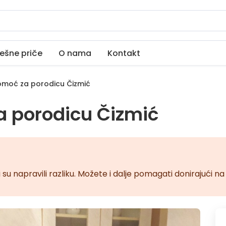
ešne priče
O nama
Kontakt
moć za porodicu Čizmić
 porodicu Čizmić
 su napravili razliku. Možete i dalje pomagati donirajući 