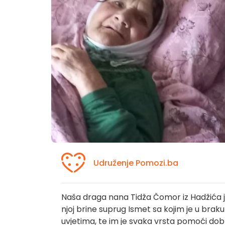
Udruženje Pomozi.ba
Naša draga nana Tidža Čomor iz Hadžića j
njoj brine suprug Ismet sa kojim je u braku
uvjetima, te im je svaka vrsta pomoći dob