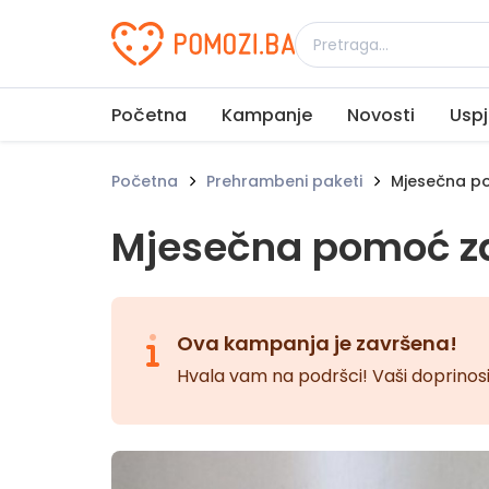
Udruženje Pomozi.ba
Početna
Kampanje
Novosti
Uspj
Početna
Prehrambeni paketi
Mjesečna p
Mjesečna pomoć z
Ova kampanja je završena!
Hvala vam na podršci! Vaši doprinosi