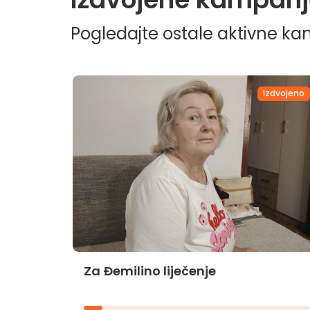
Pogledajte ostale aktivne k
dvojeno
Izdvojeno
Za Đemilino liječenje
jnika