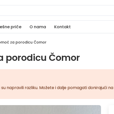
ešne priče
O nama
Kontakt
omoć za porodicu Čomor
a porodicu Čomor
 su napravili razliku. Možete i dalje pomagati donirajući 