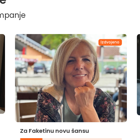
ampanje
Izdvojeno
Za Faketinu novu šansu