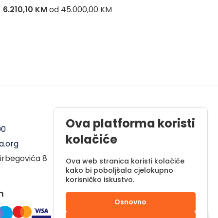
6.210,10 KM
od
45.000,00 KM
8.286,
Radno vrijeme
Ova platforma koristi
00
Pon - Pet od 08 do 17h
kolačiće
a.org
Sub od 10 do 17h
irbegovića 8
Nedjelja - neradni dan
Ova web stranica koristi kolačiće
kako bi poboljšala cjelokupno
korisničko iskustvo.
m
Osnovno