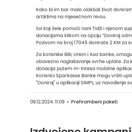
Kako bi im bar malo olakšali život donir
artiklima na mjesečnom nivou.
Svi koji žele pomoći nani Tidži i njenom 
donacijama klikom na opciju “Doniraj odm
Pozivom na broj 17045 donirate 2 KM za sv
Za korisnike BBI, Union i Asa banke, omogu
obavezno naglašavanje svrhe uplate. Za 
donacija putem m-Intesa mobilne aplikacije
Korisnici Sparkasse Banke mogu vršiti upl
"Doniraj" u aplikaciji SIMPL, uz navođenje s
09.12.2024. 11:09
•
Prehrambeni paketi
Izdvojene kampanj