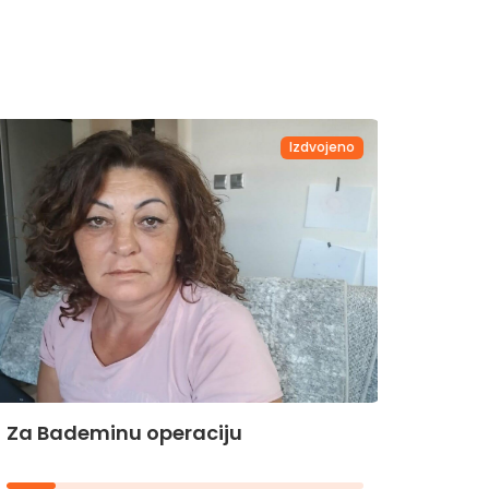
Izdvojeno
Za Bademinu operaciju
Za Hi