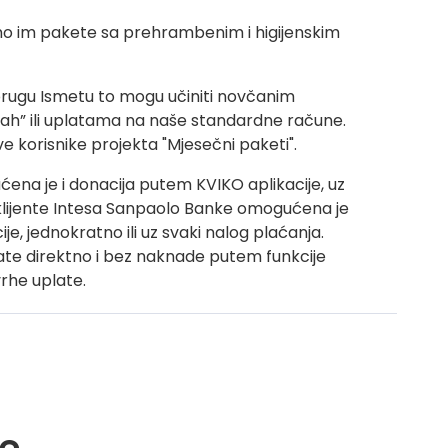
amo im pakete sa prehrambenim i higijenskim
suprugu Ismetu to mogu učiniti novčanim
ah” ili uplatama na naše standardne račune.
e korisnike projekta "Mjesečni paketi".
ćena je i donacija putem KVIKO aplikacije, uz
klijente Intesa Sanpaolo Banke omogućena je
, jednokratno ili uz svaki nalog plaćanja.
ate direktno i bez naknade putem funkcije
vrhe uplate.
e