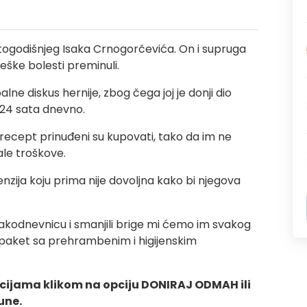
etogodišnjeg Isaka Crnogorčevića. On i supruga
d teške bolesti preminuli.
alne diskus hernije, zbog čega joj je donji dio
j 24 sata dnevno.
recept prinuđeni su kupovati, tako da im ne
le troškove.
penzija koju prima nije dovoljna kako bi njegova
kodnevnicu i smanjili brige mi ćemo im svakog
paket sa prehrambenim i higijenskim
ijama klikom na opciju DONIRAJ ODMAH ili
une.