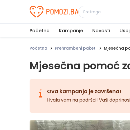
Udruženje Pomozi.ba
Početna
Kampanje
Novosti
Uspj
Početna
Prehrambeni paketi
Mjesečna po
Mjesečna pomoć za
Ova kampanja je završena!
Hvala vam na podršci! Vaši doprinosi