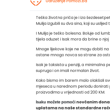
Udruženje Pomozi.ba
Teška životna priča je i iza šezdesetp
Mulija izgubili su dva sina, koji su uslije
I Mulija je teško bolesna. Boluje od lumb
tijela oduzet i Isak mora da brine o njo
Mnoge lijekove koje ne mogu dobiti na 
ostane mnogo novca sa strane za osta
Isak je taksista u penziji, a minimalna 
supruga i on imali normalan život.
Kako bismo im barem malo olakšali sva
mjeseca u narednom periodu donirati 
proizvodima u vrijednosti od 200 KM.
novčanim donac
Isaku možete pomoći
uplatama na naše standardne rač