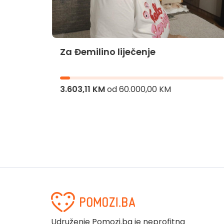
Za Đemilino liječenje
jnika
3.603,11 KM
od
60.000,00 KM
Udruženje Pomozi.ba je neprofitna