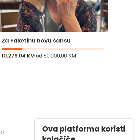
Za Ba
Za Faketinu novu šansu
10.279,04 KM
od
50.000,00 KM
5.770,
Radno vrijeme
Ova platforma koristi
00
Pon - Pet od 08 do 17h
kolačiće