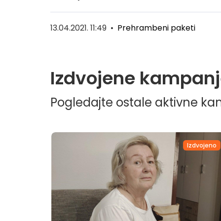
13.04.2021. 11:49
•
Prehrambeni paketi
Izdvojene kampanj
Pogledajte ostale aktivne k
dvojeno
Izdvojeno