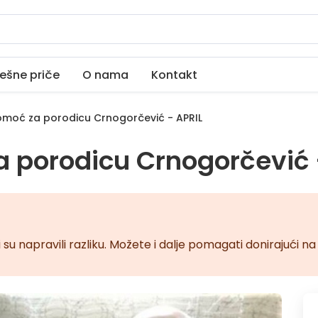
ešne priče
O nama
Kontakt
moć za porodicu Crnogorčević - APRIL
 porodicu Crnogorčević 
 su napravili razliku. Možete i dalje pomagati donirajući 