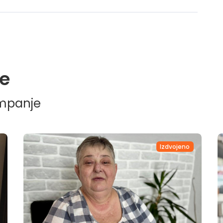
e
ampanje
Izdvojeno