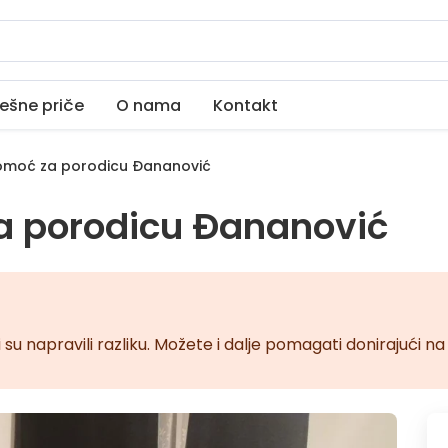
ešne priče
O nama
Kontakt
moć za porodicu Đananović
a porodicu Đananović
 su napravili razliku. Možete i dalje pomagati donirajući 