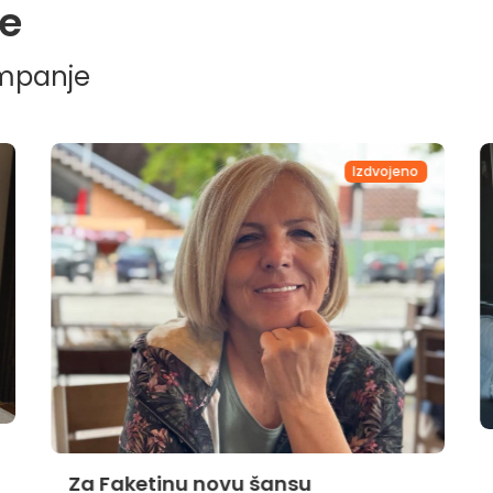
e
ampanje
Izdvojeno
Za Faketinu novu šansu