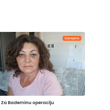
Izdvojeno
Za Bademinu operaciju
Za Hi