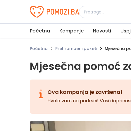
Udruženje Pomozi.ba
Početna
Kampanje
Novosti
Uspj
Početna
Prehrambeni paketi
Mjesečna po
Mjesečna pomoć z
Ova kampanja je završena!
Hvala vam na podršci! Vaši doprinosi