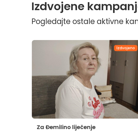
Izdvojene kampanj
Pogledajte ostale aktivne k
dvojeno
Izdvojeno
Za Đemilino liječenje
jnika