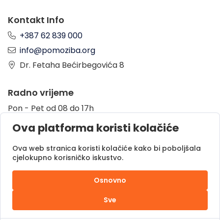
Kontakt Info
+387 62 839 000
info@pomoziba.org
Dr. Fetaha Bećirbegovića 8
Radno vrijeme
Pon - Pet od 08 do 17h
Sub od 10 do 17h
Ova platforma koristi kolačiće
Nedjelja - neradni dan
Ova web stranica koristi kolačiće kako bi poboljšala
cjelokupno korisničko iskustvo.
Donacije putem
Osnovno
Sve