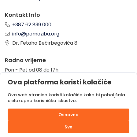
Kontakt Info
+387 62 839 000
info@pomoziba.org
Dr. Fetaha Bećirbegovića 8
Radno vrijeme
Pon - Pet od 08 do 17h
Sub od 10 do 17h
Ova platforma koristi kolačiće
Nedjelja - neradni dan
Ova web stranica koristi kolačiće kako bi poboljšala
cjelokupno korisničko iskustvo.
Donacije putem
Osnovno
Sve