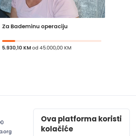
Za Bademinu operaciju
Za Hi
5.930,10 KM
od
45.000,00 KM
8.126,
Radno vrijeme
Ova platforma koristi
00
Pon - Pet od 08 do 17h
kolačiće
a.org
Sub od 10 do 17h