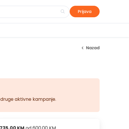
Prijava
Nazad
na druge aktivne kampanje.
735,00 KM
od
600,00 KM