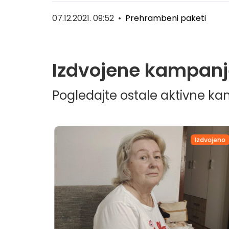
07.12.2021. 09:52
•
Prehrambeni paketi
Izdvojene kampanj
Pogledajte ostale aktivne k
dvojeno
Izdvojeno