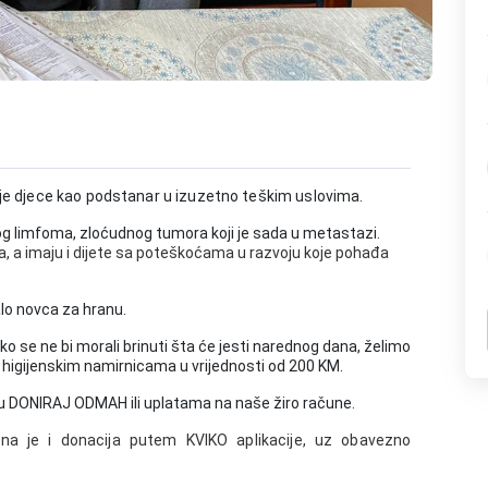
roje djece kao podstanar u izuzetno teškim uslovima.
g limfoma,
zloćudnog tumora koji je sada u metastazi
.
a, a imaju i dijete sa poteškoćama u razvoju koje pohađa
alo novca za hranu.
ako se ne bi morali brinuti šta će jesti narednog dana, želimo
higijenskim namirnicama u vrijednosti od 200 KM.
ju DONIRAJ ODMAH ili uplatama na naše žiro račune.
na je i donacija putem KVIKO aplikacije, uz obavezno