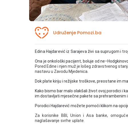
Udruženje Pomozi.ba
Edina Hajdarević iz Sarajeva živi sa suprugom i t
Ona je onkološki pacijent, boluje od
ne–Hodgkinovo
Pored Edine i njen muž je lošeg zdravstvenog stanj
nastavu u Zavodu Mjedenica.
Dok plate kiriju i režijske troškove, preostane im m
Kako bismo bar malo olakšali život ovoj porodici i k
im dostavljati mjesečne pakete sa prehrambenim i 
Porodici Hajdarević
možete pomoći
klikom na opci
Za korisnike BBI, Union i Asa banke, omoguće
naglašavanje svrhe uplate.