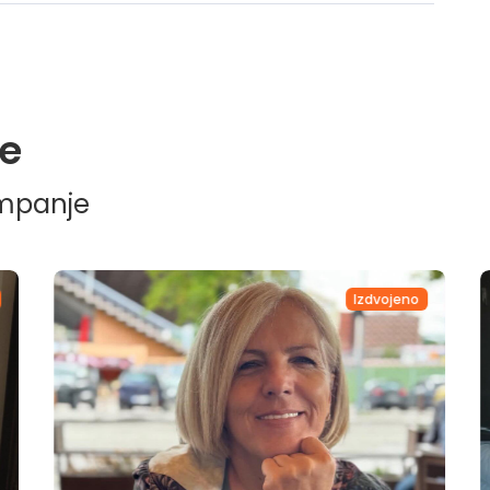
e
ampanje
Izdvojeno