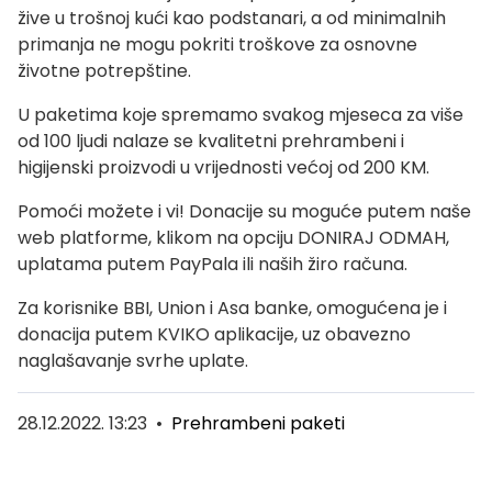
žive u trošnoj kući kao podstanari, a od minimalnih
primanja ne mogu pokriti troškove za osnovne
životne potrepštine.
U paketima koje spremamo svakog mjeseca za više
od 100 ljudi nalaze se kvalitetni prehrambeni i
higijenski proizvodi u vrijednosti većoj od 200 KM.
Pomoći možete i vi! Donacije su moguće putem naše
web platforme, klikom na opciju DONIRAJ ODMAH,
uplatama putem PayPala ili naših žiro računa.
Za korisnike BBI, Union i Asa banke, omogućena je i
donacija putem KVIKO aplikacije, uz obavezno
naglašavanje svrhe uplate.
28.12.2022. 13:23
•
Prehrambeni paketi