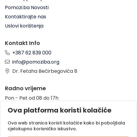
Pomozi.ba Novosti
Kontaktirajte nas
Uslovi korištenja
Kontakt Info
+387 62 839 000
info@pomoziba.org
Dr. Fetaha Bećirbegovića 8
Radno vrijeme
Pon - Pet od 08 do 17h
Sub od 10 do 17h
Ova platforma koristi kolačiće
Nedjelja - neradni dan
Ova web stranica koristi kolačiće kako bi poboljšala
cjelokupno korisničko iskustvo.
Donacije putem