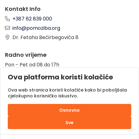
Kontakt Info
+387 62 839 000
info@pomoziba.org
Dr. Fetaha Bećirbegovića 8
Radno vrijeme
Pon - Pet od 08 do 17h
Sub od 10 do 17h
Ova platforma koristi kolačiće
Nedjelja - neradni dan
Ova web stranica koristi kolačiće kako bi poboljšala
cjelokupno korisničko iskustvo.
Donacije putem
Osnovno
Sve
Pomozi.ba © 2025.
Sva prava zadržana |