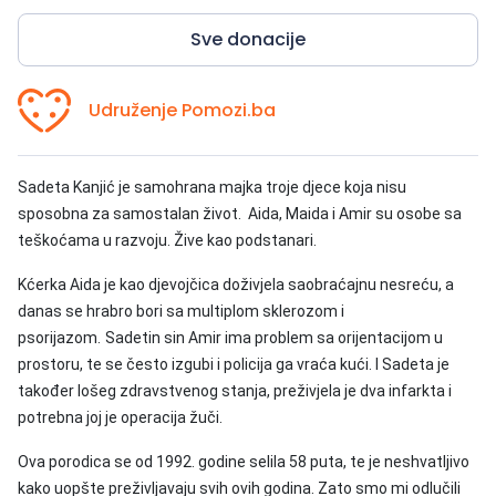
Sve donacije
Udruženje Pomozi.ba
Sadeta Kanjić je samohrana majka troje djece koja nisu
sposobna za samostalan život. Aida, Maida i Amir su osobe sa
teškoćama u razvoju. Žive kao podstanari.
Kćerka Aida je kao djevojčica doživjela saobraćajnu nesreću, a
danas se hrabro bori sa multiplom sklerozom i
psorijazom.
Sadetin sin Amir ima problem sa orijentacijom u
prostoru, te se često izgubi i policija ga vraća kući.
I Sadeta je
također lošeg zdravstvenog stanja, preživjela je dva infarkta i
potrebna joj je operacija žuči.
Ova porodica se od 1992. godine selila 58 puta, te je neshvatljivo
kako uopšte preživljavaju svih ovih godina.
Zato smo mi odlučili