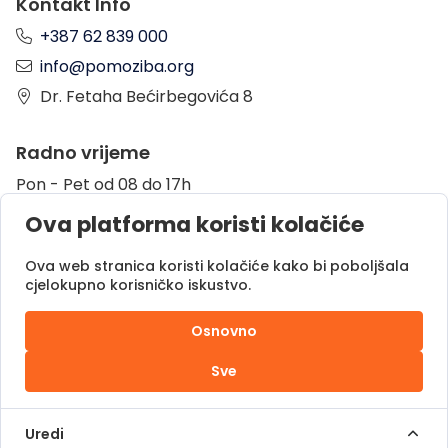
Kontakt Info
+387 62 839 000
info@pomoziba.org
Dr. Fetaha Bećirbegovića 8
Radno vrijeme
Pon - Pet od 08 do 17h
Sub od 10 do 17h
Ova platforma koristi kolačiće
Nedjelja - neradni dan
Ova web stranica koristi kolačiće kako bi poboljšala
cjelokupno korisničko iskustvo.
Donacije putem
Osnovno
Sve
Pomozi.ba © 2025.
Sva prava zadržana |
Uredi
Powered by
DOC.ba