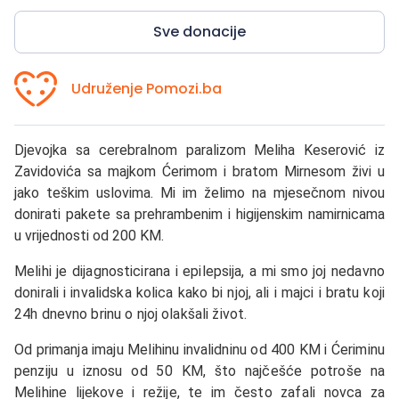
Sve donacije
Udruženje Pomozi.ba
Djevojka sa cerebralnom paralizom Meliha Keserović iz
Zavidovića sa majkom Ćerimom i bratom Mirnesom živi u
jako teškim uslovima. Mi im želimo na mjesečnom nivou
donirati pakete sa prehrambenim i higijenskim namirnicama
u vrijednosti od 200 KM.
Melihi je dijagnosticirana i epilepsija, a mi smo joj nedavno
donirali i invalidska kolica kako bi njoj, ali i majci i bratu koji
24h dnevno brinu o njoj olakšali život.
Od primanja imaju Melihinu invalidninu od 400 KM i Ćeriminu
penziju u iznosu od 50 KM, što najčešće potroše na
Melihine lijekove i režije, te im često zafali novca za