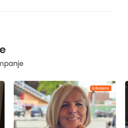
e
ampanje
Izdvojeno