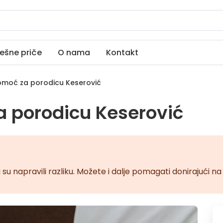
ešne priče
O nama
Kontakt
moć za porodicu Keserović
 porodicu Keserović
 su napravili razliku. Možete i dalje pomagati donirajući 