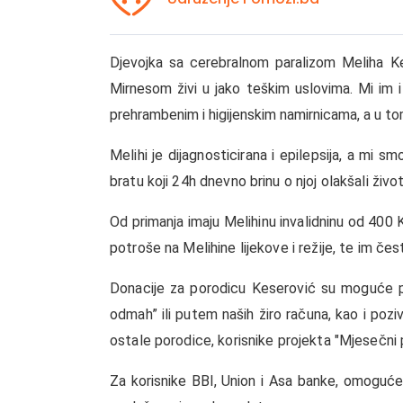
Djevojka sa cerebralnom paralizom Meliha K
Mirnesom živi u jako teškim uslovima. Mi im 
prehrambenim i higijenskim namirnicama, a u 
Melihi je dijagnosticirana i epilepsija, a mi smo 
bratu koji 24h dnevno brinu o njoj olakšali život
Od primanja imaju Melihinu invalidninu od 400
potroše na Melihine lijekove i režije, te im č
Donacije za porodicu Keserović su moguće p
odmah” ili putem naših žiro računa, kao i pozi
ostale porodice, korisnike projekta "Mjesečni 
Za korisnike BBI, Union i Asa banke, omoguće