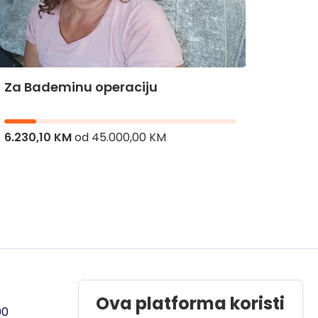
Za Bademinu operaciju
Za Hi
6.230,10 KM
od
45.000,00 KM
8.336,
Radno vrijeme
Ova platforma koristi
00
Pon - Pet od 08 do 17h