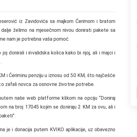
eserović iz Zavidovića sa majkom Ćerimom i bratom
i dalje želimo na mjesečnom nivou donirati pakete sa
tome nam je potrebna vaša pomoć.
joj donirali i invalidska kolica kako bi njoj, ali i majci i
.
 KM i Ćeriminu penziju u iznosu od 50 KM, što najčešće
esto zafali novca za osnovne životne potrebe.
utem naše web platforme klikom na opciju “Doniraj
vom na broj 17045 kojim se doniraju 2 KM za ovu, ali i
paketi".
na je i donacija putem KVIKO aplikacije, uz obavezno