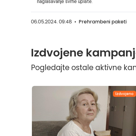
naglašavanje svrhe uplate.
06.05.2024. 09:48
•
Prehrambeni paketi
Izdvojene kampanj
Pogledajte ostale aktivne k
dvojeno
Izdvojeno