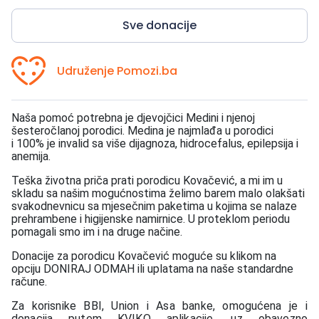
Sve donacije
Udruženje Pomozi.ba
Naša pomoć potrebna je djevojčici Medini i njenoj
šesteročlanoj porodici. Medina je najmlađa u porodici
i 100% je invalid sa više dijagnoza, hidrocefalus, epilepsija i
anemija.
Teška životna priča prati porodicu Kovačević, a mi im u
skladu sa našim mogućnostima želimo barem malo olakšati
svakodnevnicu sa mjesečnim paketima u kojima se nalaze
prehrambene i higijenske namirnice. U proteklom periodu
pomagali smo im i na druge načine.
Donacije za porodicu Kovačević moguće su klikom na
opciju DONIRAJ ODMAH ili uplatama na naše standardne
račune.
Za korisnike BBI, Union i Asa banke, omogućena je i
donacija putem KVIKO aplikacije, uz obavezno