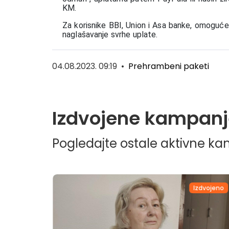
KM.
Za korisnike BBI, Union i Asa banke, omoguće
naglašavanje svrhe uplate.
04.08.2023. 09:19
•
Prehrambeni paketi
Izdvojene kampanj
Pogledajte ostale aktivne k
dvojeno
Izdvojeno