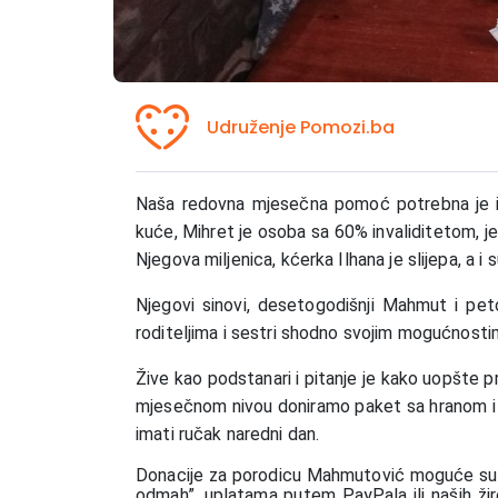
Udruženje Pomozi.ba
Naša redovna mjesečna pomoć potrebna je i
kuće, Mihret je osoba sa 60% invaliditetom, je
Njegova miljenica, kćerka Ilhana je slijepa, a
Njegovi sinovi, desetogodišnji Mahmut i pe
roditeljima i sestri shodno svojim mogućnosti
Žive kao podstanari i pitanje je kako uopšte 
mjesečnom nivou doniramo paket sa hranom i hi
imati ručak naredni dan.
Donacije za porodicu Mahmutović moguće s
odmah”, uplatama putem PayPala ili naših žir