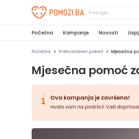
Udruženje Pomozi.ba
Početna
Kampanje
Novosti
Uspj
Početna
Prehrambeni paketi
Mjesečna po
Mjesečna pomoć z
Ova kampanja je završena!
Hvala vam na podršci! Vaši doprinosi