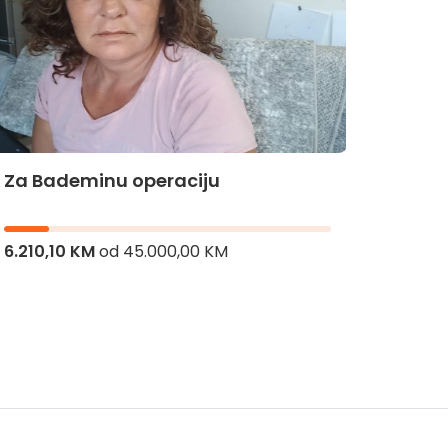
Za Bademinu operaciju
Za Hi
6.210,10 KM
od
45.000,00 KM
8.336,