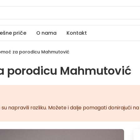
ešne priče
O nama
Kontakt
moć za porodicu Mahmutović
a porodicu Mahmutović
 su napravili razliku. Možete i dalje pomagati donirajući 