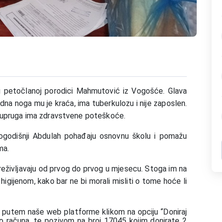
 petočlanoj porodici Mahmutović iz Vogošće. Glava
dna noga mu je kraća, ima tuberkulozu i nije zaposlen.
 i supruga ima zdravstvene poteškoće.
togodišnji Abdulah pohađaju osnovnu školu i pomažu
ma.
preživljavaju od prvog do prvog u mjesecu. Stoga im na
gijenom, kako bar ne bi morali misliti o tome hoće li
u
putem naše web platforme klikom na opciju “Doniraj
o računa, te pozivom na broj 17045 kojim donirate 2