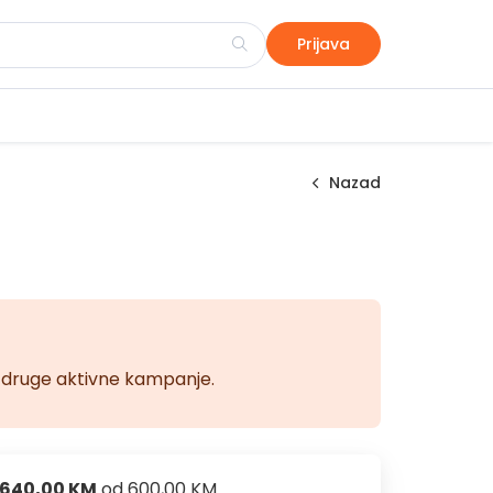
Prijava
Nazad
na druge aktivne kampanje.
640,00 KM
od
600,00 KM